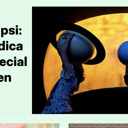
psi:
dica
ecial
en