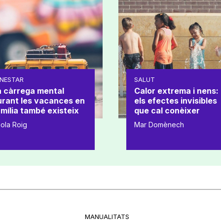
NESTAR
SALUT
a càrrega mental
Calor extrema i nens:
urant les vacances en
els efectes invisibles
mília també existeix
que cal conèixer
ola Roig
Mar Domènech
MANUALITATS