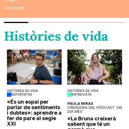
Laia Santís
Històries de vida
HISTÒRIES DE VIDA
HISTÒRIES DE VIDA
REPORTATGE
ENTREVISTA
o
«És un espai per
PAULA MIRAS
parlar de sentiments
CREADORA DEL PÒDCAST 'UN
DIA MÉS'
i dubtes»: aprendre a
fer de pare al segle
«La Bruna creixerà
XXI
sabent que té un