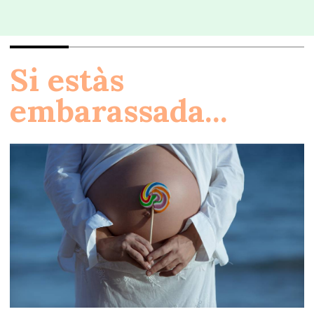
Si estàs
embarassada...