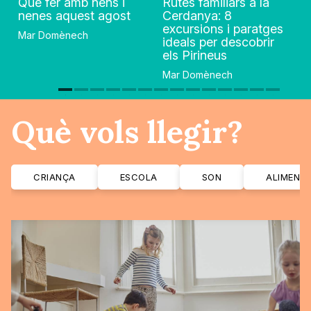
Què fer amb nens i
Rutes familiars a la
nenes aquest agost
Cerdanya: 8
excursions i paratges
Mar Domènech
ideals per descobrir
els Pirineus
Mar Domènech
Què vols llegir?
CRIANÇA
ESCOLA
SON
ALIMENT