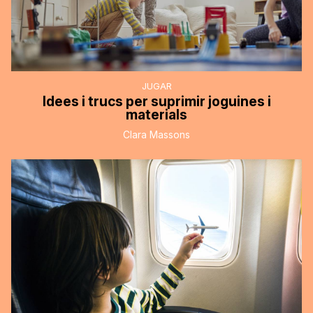
JUGAR
Idees i trucs per suprimir joguines i
materials
Clara Massons