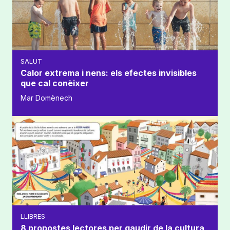
SALUT
Calor extrema i nens: els efectes invisibles
que cal conèixer
Mar Domènech
LLIBRES
8 propostes lectores per gaudir de la cultura