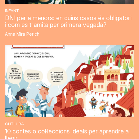
INFANT
DNI per a menors: en quins casos és obligatori
i com es tramita per primera vegada?
Anna Mira Perich
CUTLURA
10 contes o col·leccions ideals per aprendre a
llegir