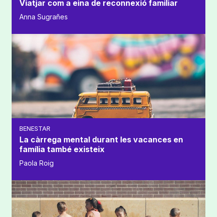
Viatjar com a eina de reconnexió familiar
Anna Sugrañes
BENESTAR
La càrrega mental durant les vacances en
família també existeix
Paola Roig