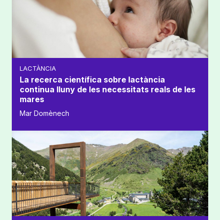
LACTÀNCIA
La recerca científica sobre lactància
continua lluny de les necessitats reals de les
mares
Mar Domènech