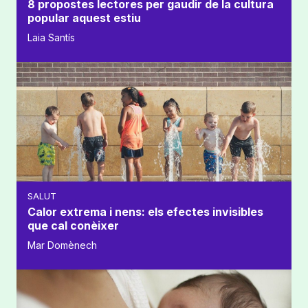
8 propostes lectores per gaudir de la cultura
popular aquest estiu
Laia Santís
SALUT
Calor extrema i nens: els efectes invisibles
que cal conèixer
Mar Domènech