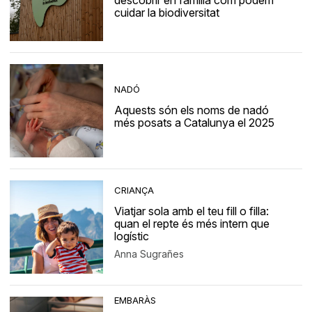
descobrir en família com podem
cuidar la biodiversitat
NADÓ
Aquests són els noms de nadó
més posats a Catalunya el 2025
CRIANÇA
Viatjar sola amb el teu fill o filla:
quan el repte és més intern que
logístic
Anna Sugrañes
EMBARÀS