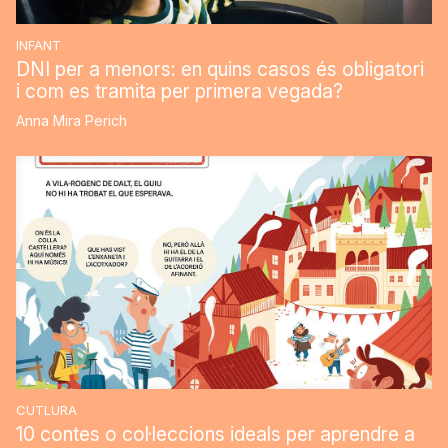
INFANT
DNI per a menors: en quins casos és obligatori
i com es tramita per primera vegada?
Anna Mira Perich
CUTLURA
10 contes o col·leccions ideals per aprendre a