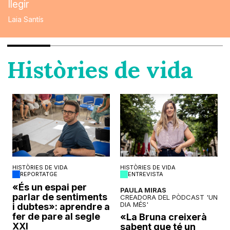
llegir
Laia Santís
Històries de vida
HISTÒRIES DE VIDA
HISTÒRIES DE VIDA
REPORTATGE
ENTREVISTA
o
«És un espai per
PAULA MIRAS
parlar de sentiments
CREADORA DEL PÒDCAST 'UN
DIA MÉS'
i dubtes»: aprendre a
fer de pare al segle
«La Bruna creixerà
XXI
sabent que té un