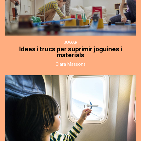
JUGAR
Idees i trucs per suprimir joguines i
materials
Clara Massons