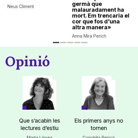
germà que
Neus Climent
malauradament ha
mort. Em trencaria el
cor que fos d'una
altra manera»
Anna Mira Perich
Opinió
Que s’acabin les
Els primers anys no
lectures d’estiu
tornen
Marta López
Conchita Pericó