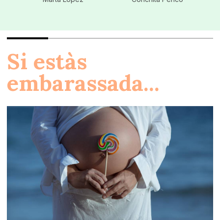
Si estàs
embarassada...