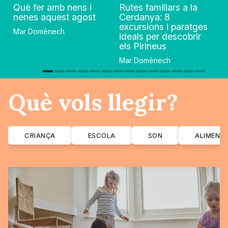
Què fer amb nens i
Rutes familiars a la
nenes aquest agost
Cerdanya: 8
excursions i paratges
Mar Domènech
ideals per descobrir
els Pirineus
Mar Domènech
Què vols llegir?
CRIANÇA
ESCOLA
SON
ALIMENT