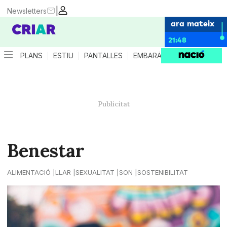
|
Newsletters
ara mateix
21:48
PLANS
ESTIU
PANTALLES
EMBARÀS
CRIANÇA
ES
Benestar
ALIMENTACIÓ
LLAR
SEXUALITAT
SON
SOSTENIBILITAT