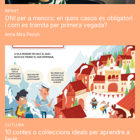
INFANT
DNI per a menors: en quins casos és obligatori
i com es tramita per primera vegada?
Anna Mira Perich
CUTLURA
10 contes o col·leccions ideals per aprendre a
llegir