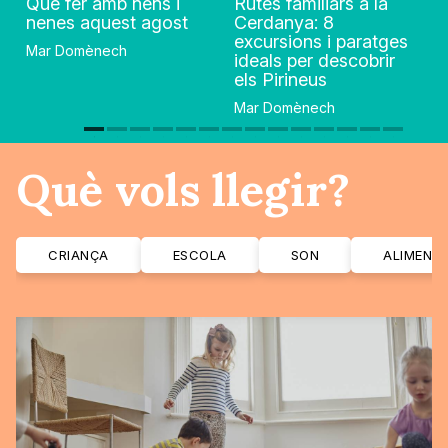
Què fer amb nens i
Rutes familiars a la
nenes aquest agost
Cerdanya: 8
excursions i paratges
Mar Domènech
ideals per descobrir
els Pirineus
Mar Domènech
Què vols llegir?
CRIANÇA
ESCOLA
SON
ALIMENT