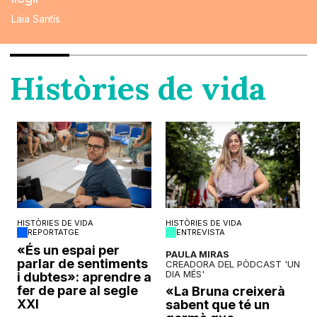
Laia Santís
Històries de vida
HISTÒRIES DE VIDA
HISTÒRIES DE VIDA
REPORTATGE
ENTREVISTA
o
«És un espai per
PAULA MIRAS
parlar de sentiments
CREADORA DEL PÒDCAST 'UN
DIA MÉS'
i dubtes»: aprendre a
fer de pare al segle
«La Bruna creixerà
XXI
sabent que té un