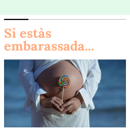
Si estàs
embarassada...