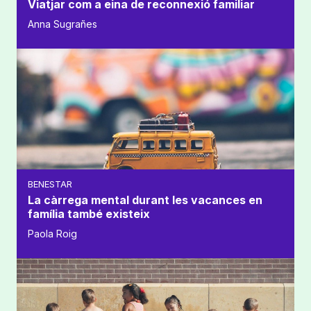
Viatjar com a eina de reconnexió familiar
Anna Sugrañes
BENESTAR
La càrrega mental durant les vacances en
família també existeix
Paola Roig