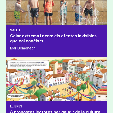
SALUT
Calor extrema i nens: els efectes invisibles
que cal conèixer
Mar Domènech
LLIBRES
8 propostes lectores per gaudir de la cultura