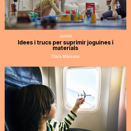
JUGAR
Idees i trucs per suprimir joguines i
materials
Clara Massons