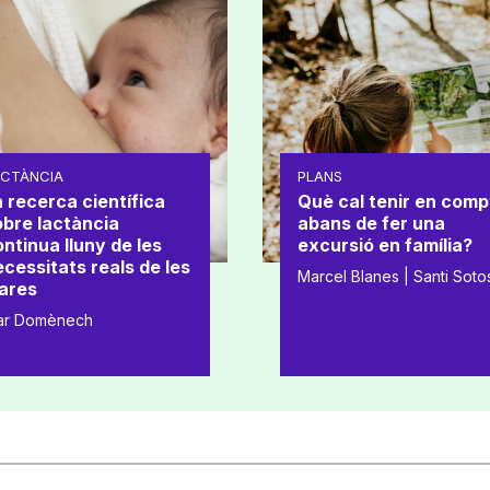
ACTÀNCIA
PLANS
 recerca científica
Què cal tenir en comp
obre lactància
abans de fer una
ntinua lluny de les
excursió en família?
cessitats reals de les
Marcel Blanes | Santi Soto
ares
ar Domènech