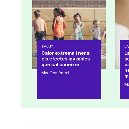
SALUT
L
Calor extrema i nens:
La
els efectes invisibles
s
que cal conèixer
co
ne
Mar Domènech
m
M