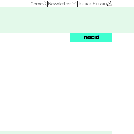
|
|
Iniciar Sessió
Cerca
Newsletters