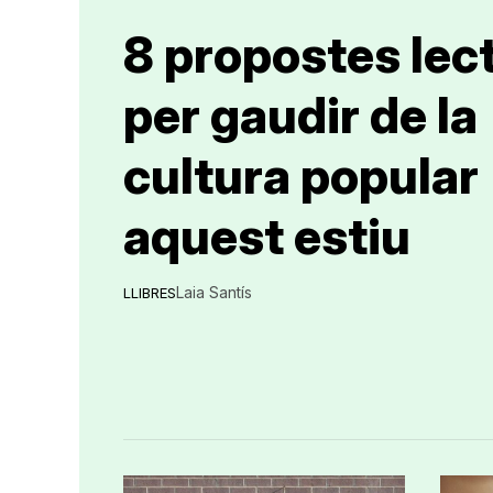
8 propostes lec
per gaudir de la
cultura popular
aquest estiu
Laia Santís
LLIBRES