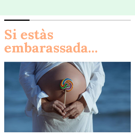
Si estàs
embarassada...