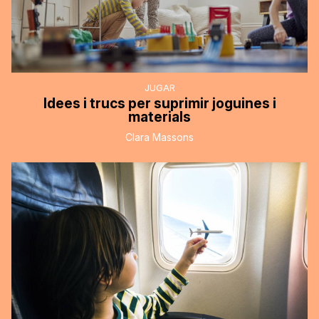
JUGAR
Idees i trucs per suprimir joguines i
materials
Clara Massons