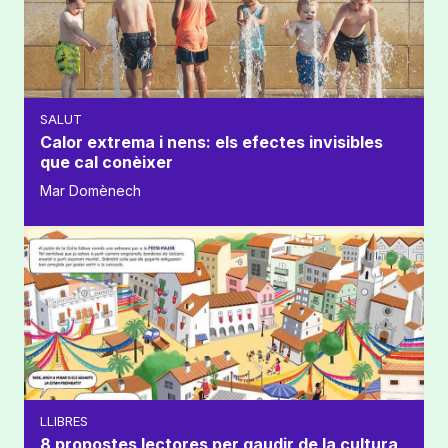
SALUT
Calor extrema i nens: els efectes invisibles
que cal conèixer
Mar Domènech
LLIBRES
8 propostes lectores per gaudir de la cultura