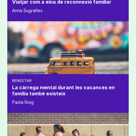
Viatjar com a eina de reconnexió familiar
Anna Sugrañes
BENESTAR
La càrrega mental durant les vacances en
família també existeix
Paola Roig