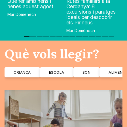
Què fer amb nens i
Rutes familiars a la
nenes aquest agost
Cerdanya: 8
excursions i paratges
Mar Domènech
ideals per descobrir
els Pirineus
Mar Domènech
Què vols llegir?
CRIANÇA
ESCOLA
SON
ALIMENT