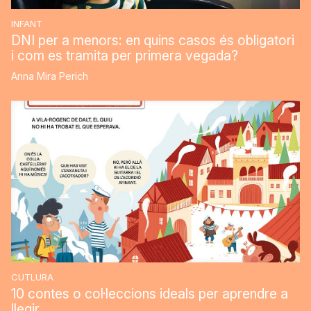
INFANT
DNI per a menors: en quins casos és obligatori
i com es tramita per primera vegada?
Anna Mira Perich
CUTLURA
10 contes o col·leccions ideals per aprendre a
llegir