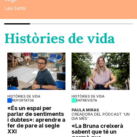
Laia Santís
Històries de vida
HISTÒRIES DE VIDA
HISTÒRIES DE VIDA
REPORTATGE
ENTREVISTA
o
«És un espai per
PAULA MIRAS
parlar de sentiments
CREADORA DEL PÒDCAST 'UN
DIA MÉS'
i dubtes»: aprendre a
fer de pare al segle
«La Bruna creixerà
XXI
sabent que té un