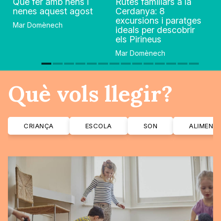
Què fer amb nens i
Rutes familiars a la
nenes aquest agost
Cerdanya: 8
excursions i paratges
Mar Domènech
ideals per descobrir
els Pirineus
Mar Domènech
Què vols llegir?
CRIANÇA
ESCOLA
SON
ALIMENT