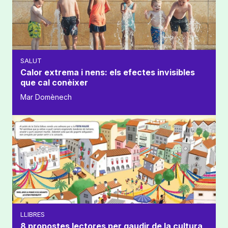
SALUT
Calor extrema i nens: els efectes invisibles
que cal conèixer
Mar Domènech
LLIBRES
8 propostes lectores per gaudir de la cultura