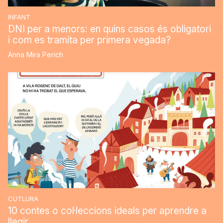
INFANT
DNI per a menors: en quins casos és obligatori
i com es tramita per primera vegada?
Anna Mira Perich
CUTLURA
10 contes o col·leccions ideals per aprendre a
llegir