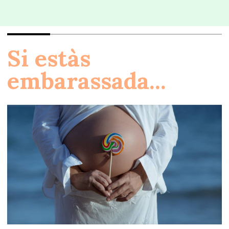
Si estàs
embarassada...