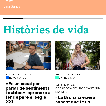
Laia Santís
Històries de vida
HISTÒRIES DE VIDA
HISTÒRIES DE VIDA
REPORTATGE
ENTREVISTA
o
«És un espai per
PAULA MIRAS
parlar de sentiments
CREADORA DEL PÒDCAST 'UN
DIA MÉS'
i dubtes»: aprendre a
fer de pare al segle
«La Bruna creixerà
XXI
sabent que té un