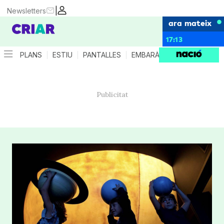
|
Newsletters
ara mateix
17:13
PLANS
ESTIU
PANTALLES
EMBARÀS
CRIANÇA
ES