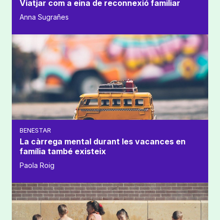
Viatjar com a eina de reconnexió familiar
Anna Sugrañes
BENESTAR
La càrrega mental durant les vacances en
família també existeix
Paola Roig