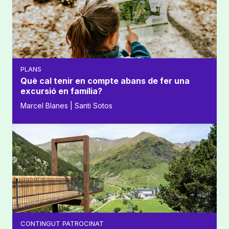
PLANS
Què cal tenir en compte abans de fer una
excursió en família?
Marcel Blanes | Santi Sotos
CONTINGUT PATROCINAT