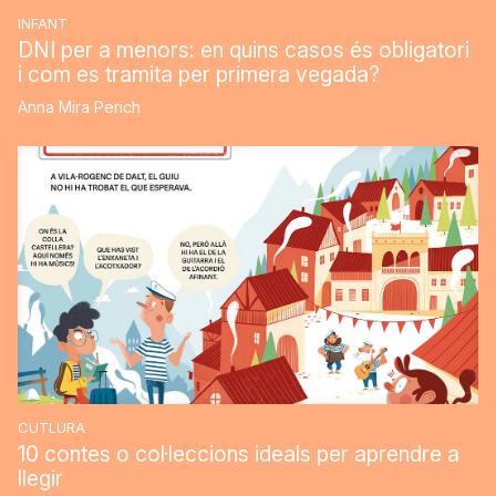
INFANT
DNI per a menors: en quins casos és obligatori
i com es tramita per primera vegada?
Anna Mira Perich
CUTLURA
10 contes o col·leccions ideals per aprendre a
llegir