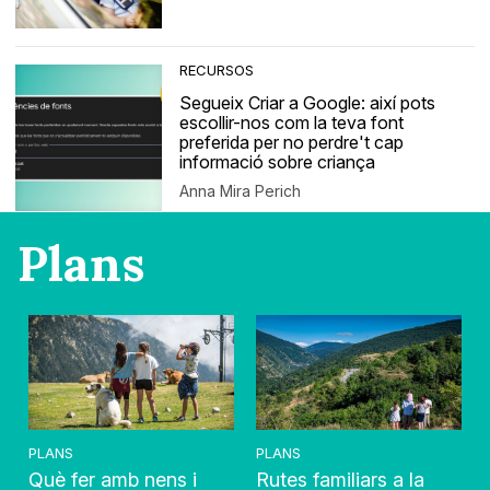
RECURSOS
Segueix Criar a Google: així pots
escollir-nos com la teva font
preferida per no perdre't cap
informació sobre criança
Anna Mira Perich
Plans
PLANS
PLANS
Què fer amb nens i
Rutes familiars a la