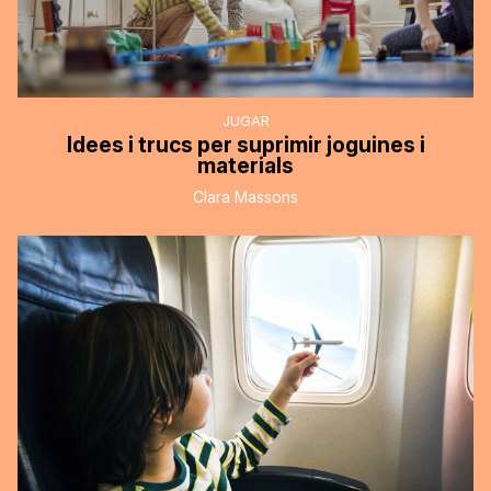
JUGAR
Idees i trucs per suprimir joguines i
materials
Clara Massons