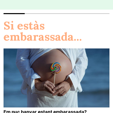
Si estàs
embarassada...
Em puc banyar estant embarassada?