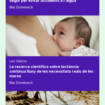
segur per evitar accidents a l'aigua
Mar Domènech
LACTÀNCIA
La recerca científica sobre lactància
continua lluny de les necessitats reals de les
mares
Mar Domènech