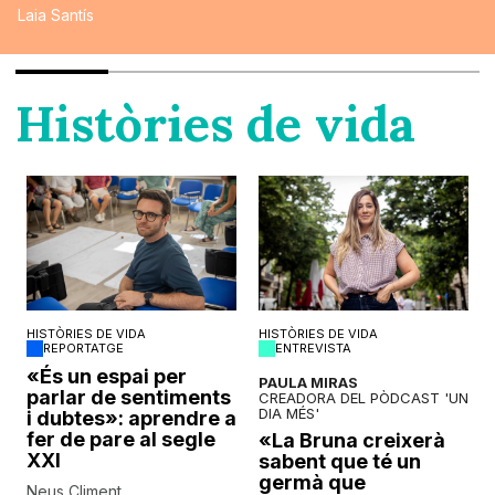
Laia Santís
Històries de vida
HISTÒRIES DE VIDA
HISTÒRIES DE VIDA
REPORTATGE
ENTREVISTA
o
«És un espai per
PAULA MIRAS
parlar de sentiments
CREADORA DEL PÒDCAST 'UN
DIA MÉS'
i dubtes»: aprendre a
fer de pare al segle
«La Bruna creixerà
XXI
sabent que té un
germà que
Neus Climent