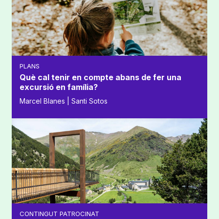
PLANS
Què cal tenir en compte abans de fer una
excursió en família?
Marcel Blanes | Santi Sotos
CONTINGUT PATROCINAT