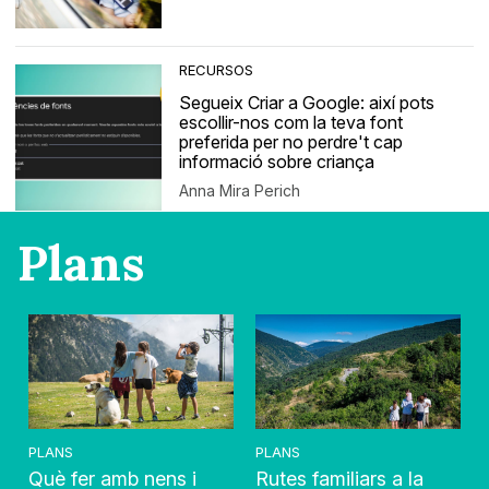
RECURSOS
Segueix Criar a Google: així pots
escollir-nos com la teva font
preferida per no perdre't cap
informació sobre criança
Anna Mira Perich
Plans
PLANS
PLANS
Què fer amb nens i
Rutes familiars a la