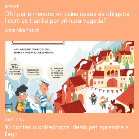
INFANT
DNI per a menors: en quins casos és obligatori
i com es tramita per primera vegada?
Anna Mira Perich
CUTLURA
10 contes o col·leccions ideals per aprendre a
llegir