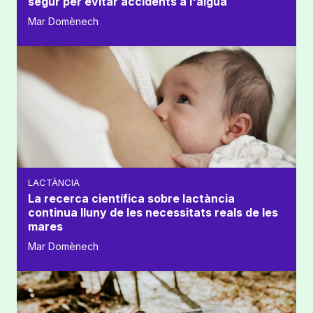
segur per evitar accidents a l'aigua
Mar Domènech
LACTÀNCIA
La recerca científica sobre lactància
continua lluny de les necessitats reals de les
mares
Mar Domènech