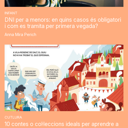
INFANT
DNI per a menors: en quins casos és obligatori
i com es tramita per primera vegada?
Anna Mira Perich
CUTLURA
10 contes o col·leccions ideals per aprendre a