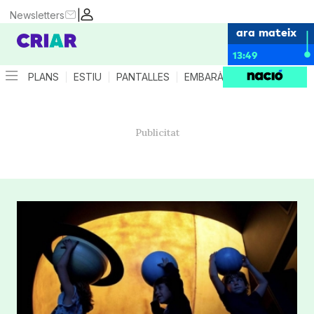
|
Newsletters
ara mateix
13:49
PLANS
ESTIU
PANTALLES
EMBARÀS
CRIANÇA
ES