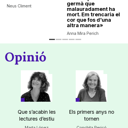
germà que
Neus Climent
malauradament ha
mort. Em trencaria el
cor que fos d'una
altra manera»
Anna Mira Perich
Opinió
Que s’acabin les
Els primers anys no
lectures d’estiu
tornen
Marta López
Conchita Pericó