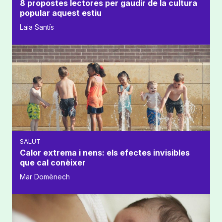
8 propostes lectores per gaudir de la cultura
popular aquest estiu
Laia Santís
SALUT
Calor extrema i nens: els efectes invisibles
que cal conèixer
Mar Domènech