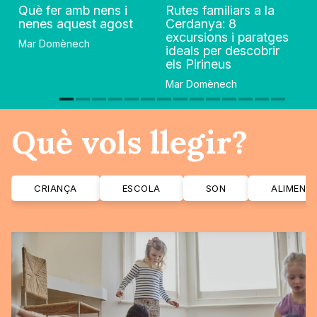
Què fer amb nens i
Rutes familiars a la
nenes aquest agost
Cerdanya: 8
excursions i paratges
Mar Domènech
ideals per descobrir
els Pirineus
Mar Domènech
Què vols llegir?
CRIANÇA
ESCOLA
SON
ALIMENT