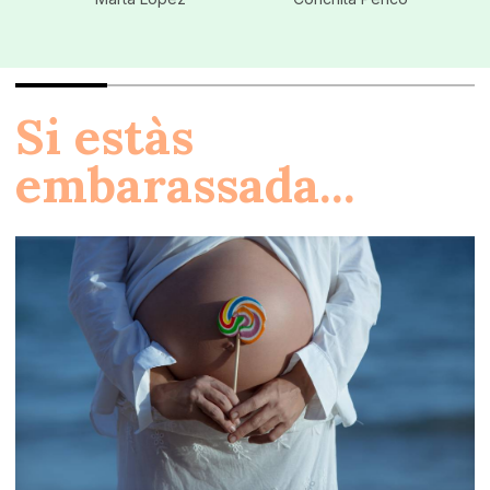
Si estàs
embarassada...