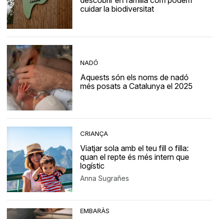
descobrir en família com podem
cuidar la biodiversitat
NADÓ
Aquests són els noms de nadó
més posats a Catalunya el 2025
CRIANÇA
Viatjar sola amb el teu fill o filla:
quan el repte és més intern que
logístic
Anna Sugrañes
EMBARÀS