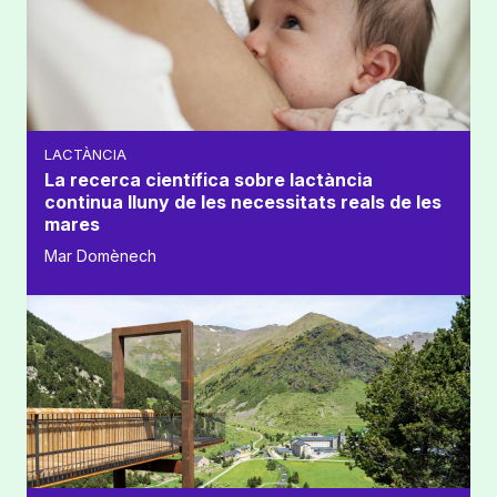
LACTÀNCIA
La recerca científica sobre lactància
continua lluny de les necessitats reals de les
mares
Mar Domènech