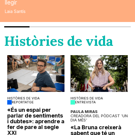
llegir
Laia Santís
Històries de vida
HISTÒRIES DE VIDA
HISTÒRIES DE VIDA
REPORTATGE
ENTREVISTA
o
«És un espai per
PAULA MIRAS
parlar de sentiments
CREADORA DEL PÒDCAST 'UN
DIA MÉS'
i dubtes»: aprendre a
fer de pare al segle
«La Bruna creixerà
XXI
sabent que té un