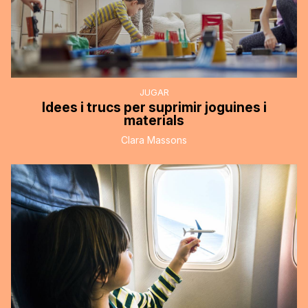
JUGAR
Idees i trucs per suprimir joguines i
materials
Clara Massons