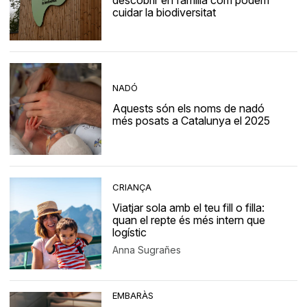
descobrir en família com podem
cuidar la biodiversitat
NADÓ
Aquests són els noms de nadó
més posats a Catalunya el 2025
CRIANÇA
Viatjar sola amb el teu fill o filla:
quan el repte és més intern que
logístic
Anna Sugrañes
EMBARÀS