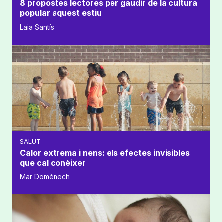
8 propostes lectores per gaudir de la cultura
popular aquest estiu
Laia Santís
SALUT
Calor extrema i nens: els efectes invisibles
que cal conèixer
Mar Domènech