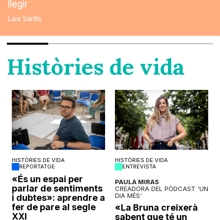
llegir
Laia Santís
Històries de vida
HISTÒRIES DE VIDA
HISTÒRIES DE VIDA
REPORTATGE
ENTREVISTA
o
«És un espai per
PAULA MIRAS
parlar de sentiments
CREADORA DEL PÒDCAST 'UN
DIA MÉS'
i dubtes»: aprendre a
fer de pare al segle
«La Bruna creixerà
XXI
sabent que té un