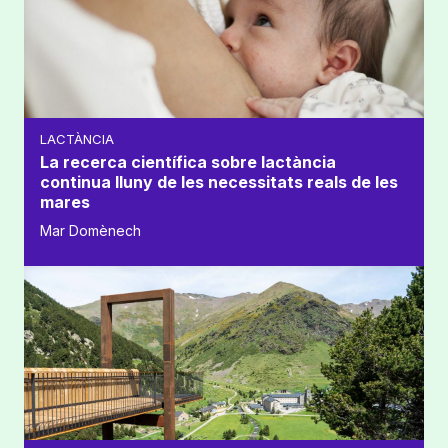
LACTÀNCIA
La recerca científica sobre lactància
continua lluny de les necessitats reals de les
mares
Mar Domènech