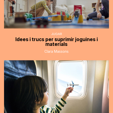
JUGAR
Idees i trucs per suprimir joguines i
materials
Clara Massons