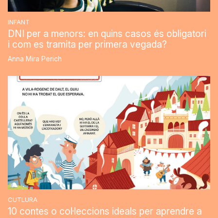
INFANT
DNI per a menors: en quins casos és obligatori
i com es tramita per primera vegada?
Anna Mira Perich
CUTLURA
10 contes o col·leccions ideals per aprendre a