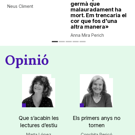
germà que
Neus Climent
malauradament ha
mort. Em trencaria el
cor que fos d'una
altra manera»
Anna Mira Perich
Opinió
Que s’acabin les
Els primers anys no
lectures d’estiu
tornen
Marta López
Conchita Pericó