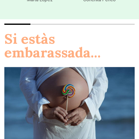
Si estàs
embarassada...