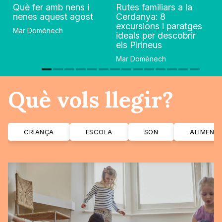
Què fer amb nens i
Rutes familiars a la
nenes aquest agost
Cerdanya: 8
excursions i paratges
Mar Domènech
ideals per descobrir
els Pirineus
Mar Domènech
Què vols llegir?
CRIANÇA
ESCOLA
SON
ALIMENT