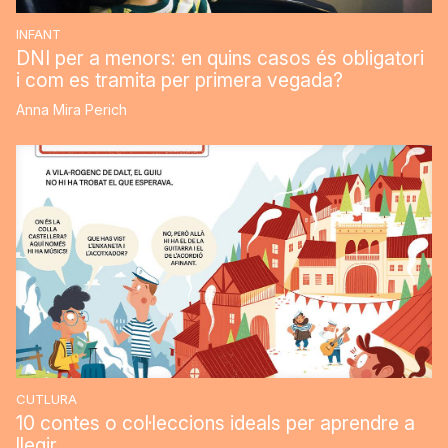
INFANT
DNI per a menors: en quins casos és obligatori
i com es tramita per primera vegada?
Anna Mira Perich
CUTLURA
10 contes o col·leccions ideals per aprendre a
llegir