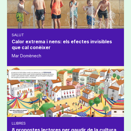
SALUT
Calor extrema i nens: els efectes invisibles
que cal conèixer
Mar Domènech
LLIBRES
8 propostes lectores per gaudir de la cultura