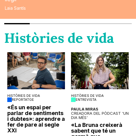
Laia Santís
Històries de vida
HISTÒRIES DE VIDA
HISTÒRIES DE VIDA
REPORTATGE
ENTREVISTA
o
«És un espai per
PAULA MIRAS
parlar de sentiments
CREADORA DEL PÒDCAST 'UN
DIA MÉS'
i dubtes»: aprendre a
fer de pare al segle
«La Bruna creixerà
XXI
sabent que té un