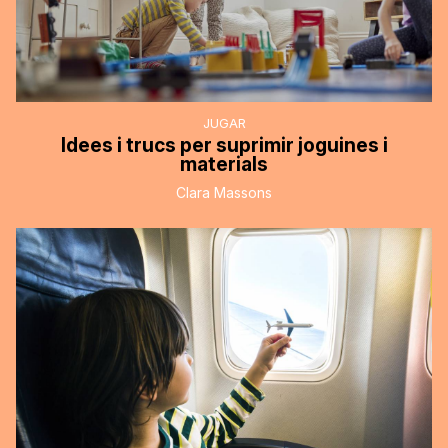
JUGAR
Idees i trucs per suprimir joguines i
materials
Clara Massons