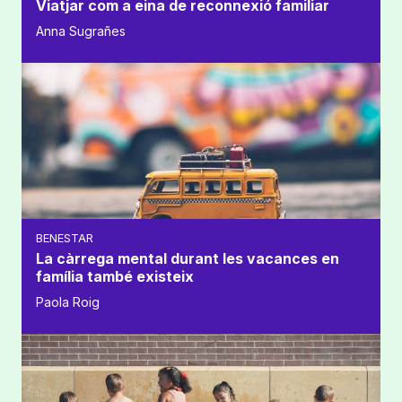
Viatjar com a eina de reconnexió familiar
Anna Sugrañes
BENESTAR
La càrrega mental durant les vacances en
família també existeix
Paola Roig