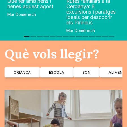
Què fer amb nens i
Rutes familiars a la
nenes aquest agost
Cerdanya: 8
excursions i paratges
Mar Domènech
ideals per descobrir
els Pirineus
Mar Domènech
Què vols llegir?
CRIANÇA
ESCOLA
SON
ALIMENT