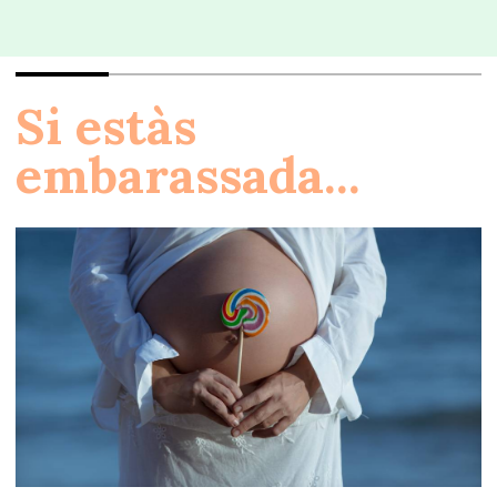
Si estàs
embarassada...