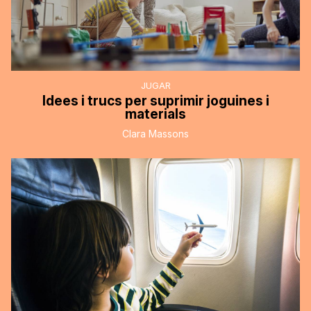
JUGAR
Idees i trucs per suprimir joguines i
materials
Clara Massons