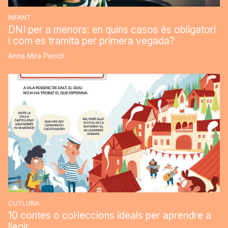
INFANT
DNI per a menors: en quins casos és obligatori
i com es tramita per primera vegada?
Anna Mira Perich
CUTLURA
10 contes o col·leccions ideals per aprendre a
llegir