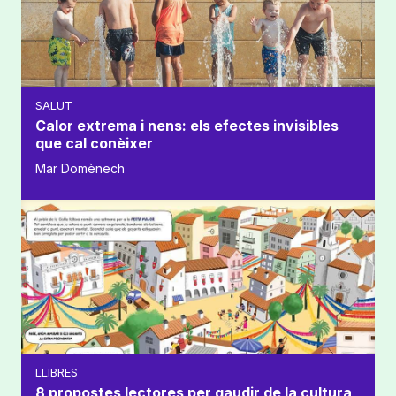
SALUT
Calor extrema i nens: els efectes invisibles
que cal conèixer
Mar Domènech
LLIBRES
8 propostes lectores per gaudir de la cultura