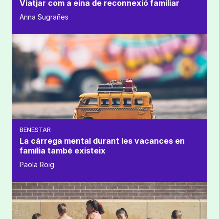
Viatjar com a eina de reconnexió familiar
Anna Sugrañes
BENESTAR
La càrrega mental durant les vacances en
família també existeix
Paola Roig