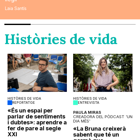
Laia Santís
Històries de vida
HISTÒRIES DE VIDA
HISTÒRIES DE VIDA
REPORTATGE
ENTREVISTA
o
«És un espai per
PAULA MIRAS
parlar de sentiments
CREADORA DEL PÒDCAST 'UN
DIA MÉS'
i dubtes»: aprendre a
fer de pare al segle
«La Bruna creixerà
XXI
sabent que té un