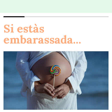
Si estàs
embarassada...