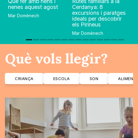
Què fer amb nens i
Rutes familiars a la
nenes aquest agost
Cerdanya: 8
excursions i paratges
Mar Domènech
ideals per descobrir
els Pirineus
Mar Domènech
Què vols llegir?
CRIANÇA
ESCOLA
SON
ALIMENT