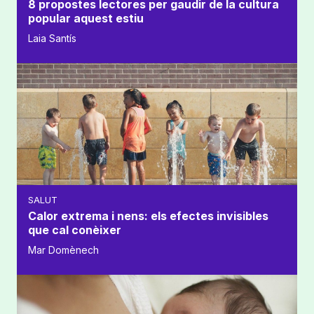
8 propostes lectores per gaudir de la cultura
popular aquest estiu
Laia Santís
SALUT
Calor extrema i nens: els efectes invisibles
que cal conèixer
Mar Domènech