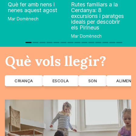
Què fer amb nens i
Rutes familiars a la
nenes aquest agost
Cerdanya: 8
excursions i paratges
Mar Domènech
ideals per descobrir
els Pirineus
Mar Domènech
Què vols llegir?
CRIANÇA
ESCOLA
SON
ALIMENT