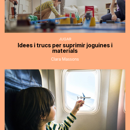
JUGAR
Idees i trucs per suprimir joguines i
materials
Clara Massons