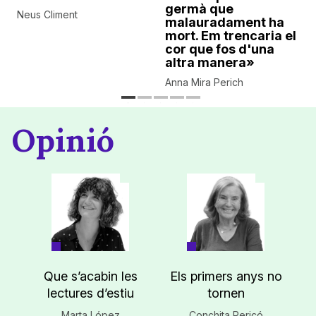
germà que
Neus Climent
malauradament ha
mort. Em trencaria el
cor que fos d'una
altra manera»
Anna Mira Perich
Opinió
Que s’acabin les
Els primers anys no
lectures d’estiu
tornen
Marta López
Conchita Pericó