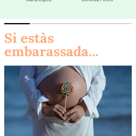
Si estàs
embarassada...