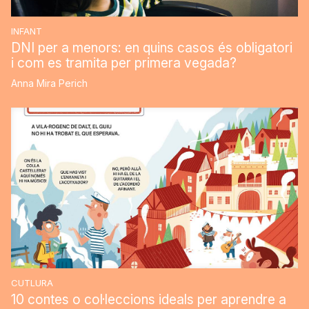
INFANT
DNI per a menors: en quins casos és obligatori
i com es tramita per primera vegada?
Anna Mira Perich
CUTLURA
10 contes o col·leccions ideals per aprendre a