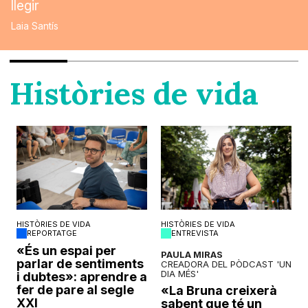
llegir
Laia Santís
Històries de vida
HISTÒRIES DE VIDA
HISTÒRIES DE VIDA
REPORTATGE
ENTREVISTA
o
«És un espai per
PAULA MIRAS
parlar de sentiments
CREADORA DEL PÒDCAST 'UN
DIA MÉS'
i dubtes»: aprendre a
fer de pare al segle
«La Bruna creixerà
XXI
sabent que té un