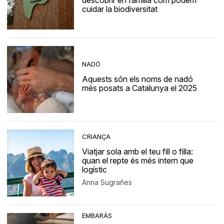
descobrir en família com podem
cuidar la biodiversitat
NADÓ
Aquests són els noms de nadó
més posats a Catalunya el 2025
CRIANÇA
Viatjar sola amb el teu fill o filla:
quan el repte és més intern que
logístic
Anna Sugrañes
EMBARÀS