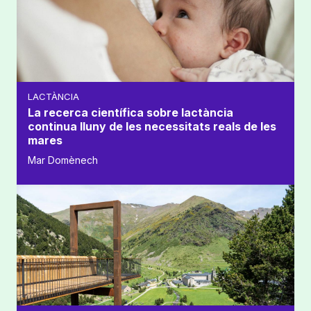
LACTÀNCIA
La recerca científica sobre lactància
continua lluny de les necessitats reals de les
mares
Mar Domènech