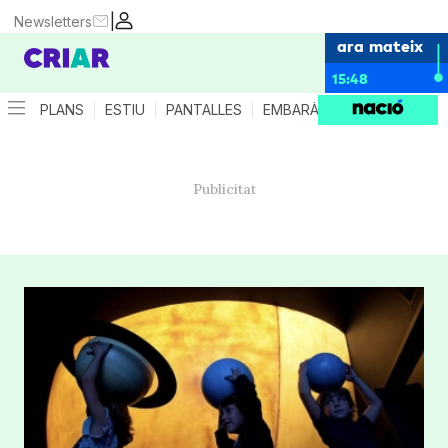
|
Newsletters
ara mateix
15:48
PLANS
ESTIU
PANTALLES
EMBARÀS
CRIANÇA
ES