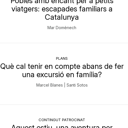
Pobles amb encant per a petits
viatgers: escapades familiars a
Catalunya
Mar Domènech
PLANS
Què cal tenir en compte abans de fer
una excursió en família?
Marcel Blanes | Santi Sotos
CONTINGUT PATROCINAT
Aquest estiu, una aventura per