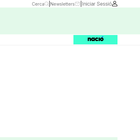
|
|
Iniciar Sessió
Cerca
Newsletters