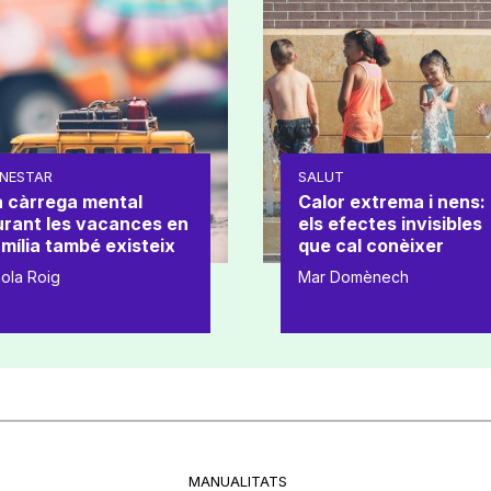
NESTAR
SALUT
a càrrega mental
Calor extrema i nens:
urant les vacances en
els efectes invisibles
mília també existeix
que cal conèixer
ola Roig
Mar Domènech
MANUALITATS