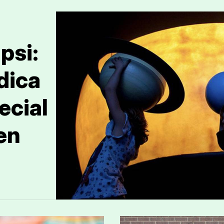
psi:
dica
ecial
en