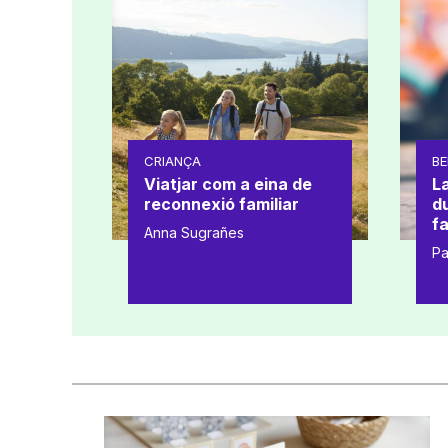
CRIANÇA
BE
Viatjar com a eina de
L
reconnexió familiar
d
fa
Anna Sugrañes
Pa