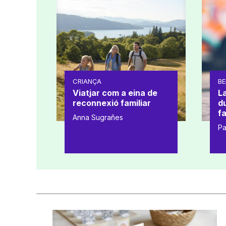
CRIANÇA
BE
Viatjar com a eina de
L
reconnexió familiar
d
fa
Anna Sugrañes
Pa