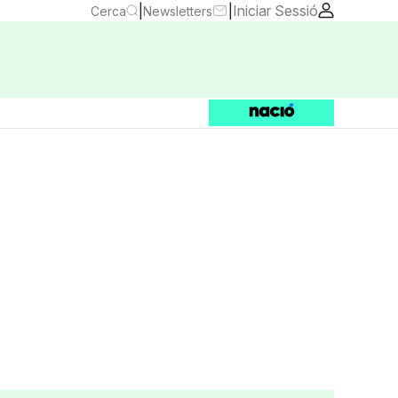
|
|
Iniciar Sessió
Cerca
Newsletters