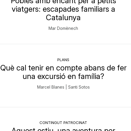
Pobles amb encant per a petits
viatgers: escapades familiars a
Catalunya
Mar Domènech
PLANS
Què cal tenir en compte abans de fer
una excursió en família?
Marcel Blanes | Santi Sotos
CONTINGUT PATROCINAT
Aquest estiu, una aventura per