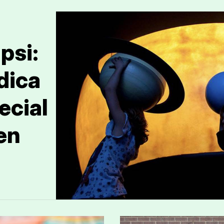
psi:
dica
ecial
en