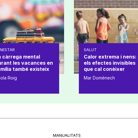
NESTAR
SALUT
a càrrega mental
Calor extrema i nens:
urant les vacances en
els efectes invisibles
mília també existeix
que cal conèixer
ola Roig
Mar Domènech
MANUALITATS