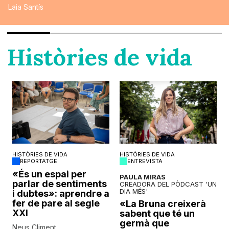
Laia Santís
Històries de vida
HISTÒRIES DE VIDA
HISTÒRIES DE VIDA
REPORTATGE
ENTREVISTA
o
«És un espai per
PAULA MIRAS
parlar de sentiments
CREADORA DEL PÒDCAST 'UN
DIA MÉS'
i dubtes»: aprendre a
fer de pare al segle
«La Bruna creixerà
XXI
sabent que té un
germà que
Neus Climent