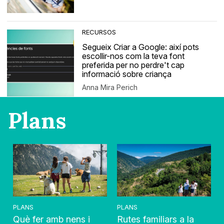
RECURSOS
Segueix Criar a Google: així pots
escollir-nos com la teva font
preferida per no perdre't cap
informació sobre criança
Anna Mira Perich
Plans
PLANS
PLANS
Què fer amb nens i
Rutes familiars a la