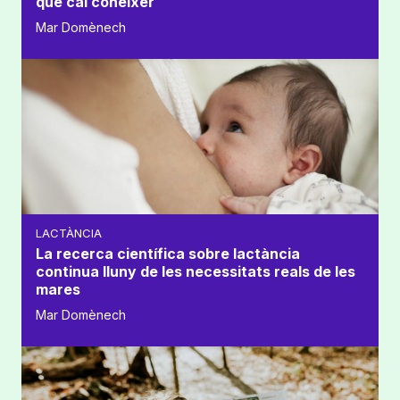
que cal conèixer
Mar Domènech
LACTÀNCIA
La recerca científica sobre lactància
continua lluny de les necessitats reals de les
mares
Mar Domènech