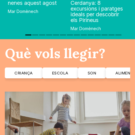
nenes aquest agost
Cerdanya: 8
excursions i paratges
Mar Domènech
ideals per descobrir
els Pirineus
Mar Domènech
Què vols llegir?
CRIANÇA
ESCOLA
SON
ALIMENT