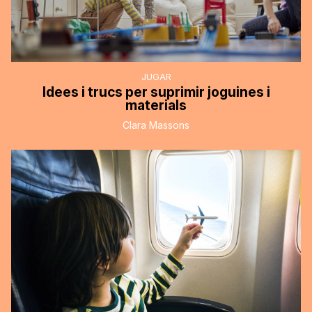
JUGAR
Idees i trucs per suprimir joguines i
materials
Clara Massons