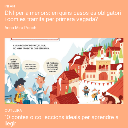
INFANT
DNI per a menors: en quins casos és obligatori
i com es tramita per primera vegada?
Anna Mira Perich
CUTLURA
10 contes o col·leccions ideals per aprendre a
llegir