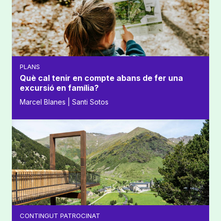
PLANS
Què cal tenir en compte abans de fer una
excursió en família?
Marcel Blanes | Santi Sotos
CONTINGUT PATROCINAT