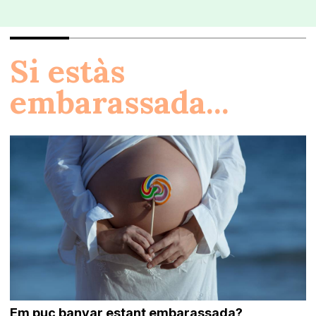
Si estàs
embarassada...
Em puc banyar estant embarassada?