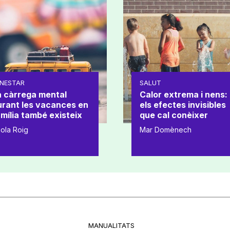
NESTAR
SALUT
a càrrega mental
Calor extrema i nens:
urant les vacances en
els efectes invisibles
mília també existeix
que cal conèixer
ola Roig
Mar Domènech
MANUALITATS