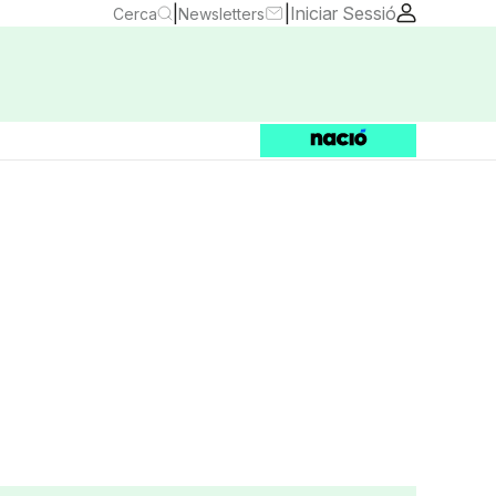
|
|
Iniciar Sessió
Cerca
Newsletters