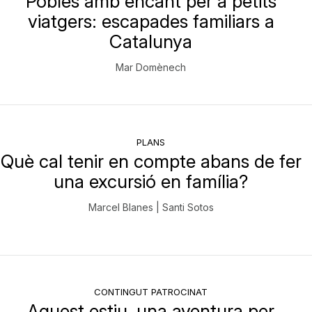
Pobles amb encant per a petits
viatgers: escapades familiars a
Catalunya
Mar Domènech
PLANS
Què cal tenir en compte abans de fer
una excursió en família?
Marcel Blanes | Santi Sotos
CONTINGUT PATROCINAT
Aquest estiu, una aventura per