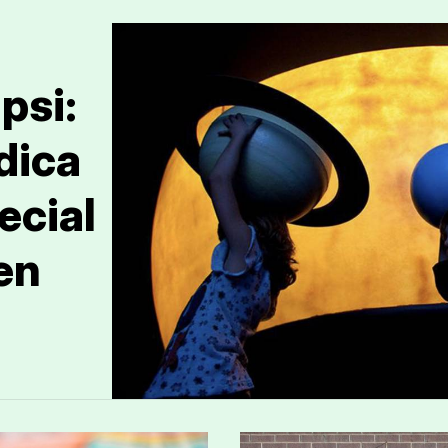
psi:
dica
ecial
en