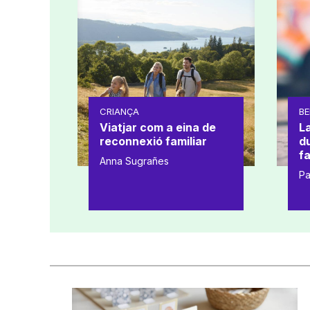
CRIANÇA
BE
Viatjar com a eina de
L
reconnexió familiar
d
fa
Anna Sugrañes
Pa