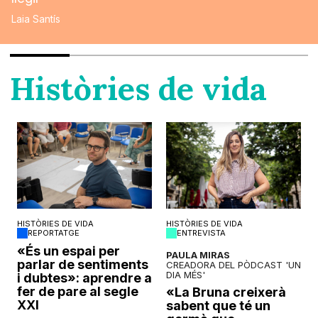
Laia Santís
Històries de vida
HISTÒRIES DE VIDA
HISTÒRIES DE VIDA
REPORTATGE
ENTREVISTA
o
«És un espai per
PAULA MIRAS
parlar de sentiments
CREADORA DEL PÒDCAST 'UN
DIA MÉS'
i dubtes»: aprendre a
fer de pare al segle
«La Bruna creixerà
XXI
sabent que té un