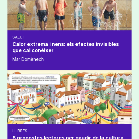
SALUT
Calor extrema i nens: els efectes invisibles
que cal conèixer
Mar Domènech
LLIBRES
8 propostes lectores per gaudir de la cultura