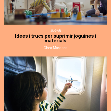
JUGAR
Idees i trucs per suprimir joguines i
materials
Clara Massons