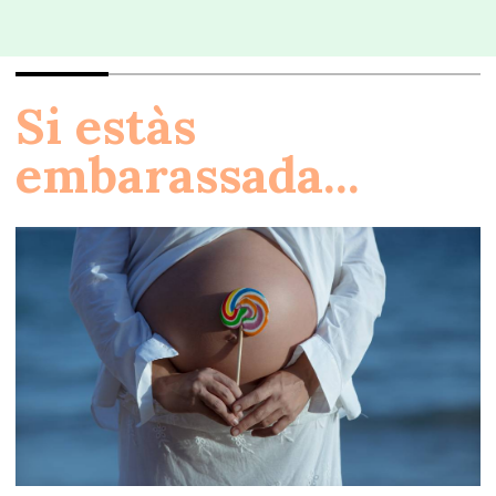
Si estàs
embarassada...