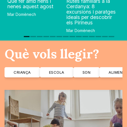
Què fer amb nens i
Rutes familiars a la
nenes aquest agost
Cerdanya: 8
excursions i paratges
Mar Domènech
ideals per descobrir
els Pirineus
Mar Domènech
Què vols llegir?
CRIANÇA
ESCOLA
SON
ALIMENT