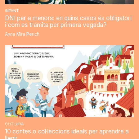
INFANT
DNI per a menors: en quins casos és obligatori
i com es tramita per primera vegada?
Anna Mira Perich
CUTLURA
10 contes o col·leccions ideals per aprendre a
llegir