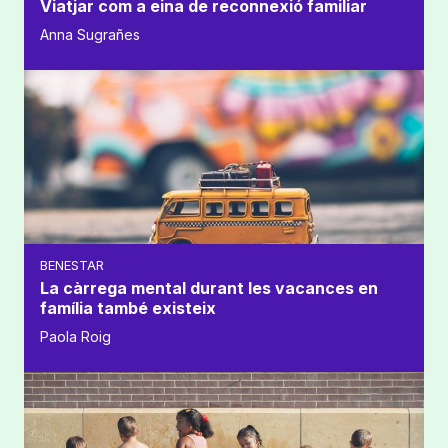
Viatjar com a eina de reconnexió familiar
Anna Sugrañes
BENESTAR
La càrrega mental durant les vacances en
família també existeix
Paola Roig