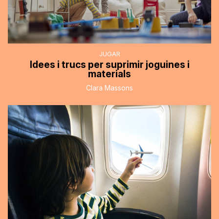
JUGAR
Idees i trucs per suprimir joguines i
materials
Clara Massons