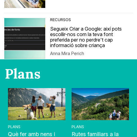
RECURSOS
Segueix Criar a Google: així pots
escollir-nos com la teva font
preferida per no perdre't cap
informació sobre criança
Anna Mira Perich
Plans
PLANS
PLANS
Què fer amb nens i
Rutes familiars a la