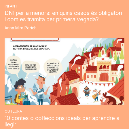
INFANT
DNI per a menors: en quins casos és obligatori
i com es tramita per primera vegada?
Anna Mira Perich
CUTLURA
10 contes o col·leccions ideals per aprendre a
llegir