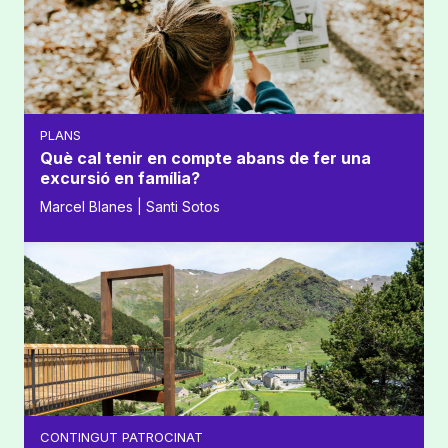
PLANS
Què cal tenir en compte abans de fer una
excursió en família?
Marcel Blanes | Santi Sotos
CONTINGUT PATROCINAT