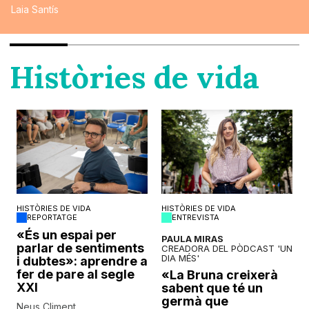
Laia Santís
Històries de vida
HISTÒRIES DE VIDA
HISTÒRIES DE VIDA
REPORTATGE
ENTREVISTA
o
«És un espai per
PAULA MIRAS
parlar de sentiments
CREADORA DEL PÒDCAST 'UN
DIA MÉS'
i dubtes»: aprendre a
fer de pare al segle
«La Bruna creixerà
XXI
sabent que té un
germà que
Neus Climent