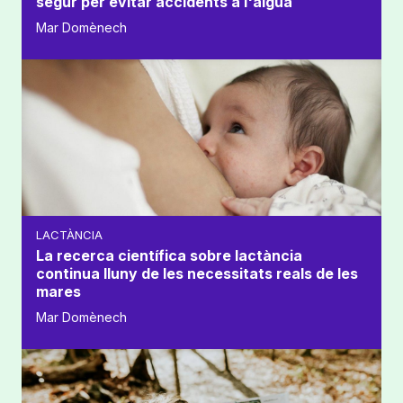
segur per evitar accidents a l'aigua
Mar Domènech
LACTÀNCIA
La recerca científica sobre lactància
continua lluny de les necessitats reals de les
mares
Mar Domènech