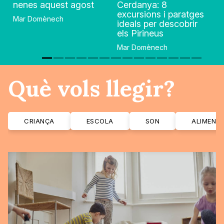
nenes aquest agost
Cerdanya: 8
excursions i paratges
Mar Domènech
ideals per descobrir
els Pirineus
Mar Domènech
Què vols llegir?
CRIANÇA
ESCOLA
SON
ALIMENT