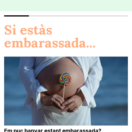
Si estàs
embarassada...
Em puc banyar estant embarassada?