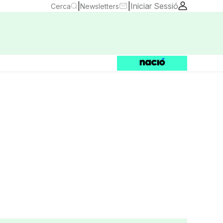
|
|
Iniciar Sessió
Cerca
Newsletters