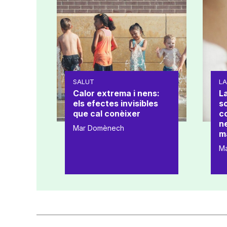
SALUT
L
Calor extrema i nens:
La
els efectes invisibles
s
que cal conèixer
co
ne
Mar Domènech
m
M