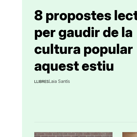
8 propostes lec
per gaudir de la
cultura popular
aquest estiu
Laia Santís
LLIBRES