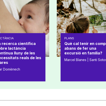
ACTÀNCIA
PLANS
 recerca científica
Què cal tenir en comp
obre lactància
abans de fer una
ntinua lluny de les
excursió en família?
cessitats reals de les
Marcel Blanes | Santi Soto
ares
ar Domènech