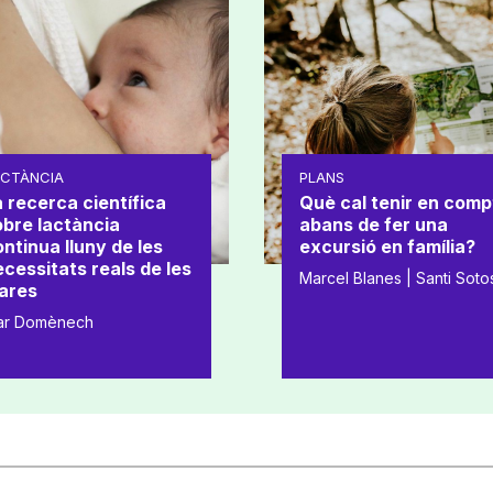
ACTÀNCIA
PLANS
 recerca científica
Què cal tenir en comp
obre lactància
abans de fer una
ntinua lluny de les
excursió en família?
cessitats reals de les
Marcel Blanes | Santi Soto
ares
ar Domènech