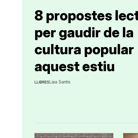
8 propostes lec
per gaudir de la
cultura popular
aquest estiu
Laia Santís
LLIBRES