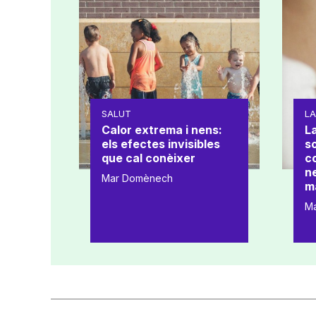
SALUT
L
Calor extrema i nens:
La
els efectes invisibles
s
que cal conèixer
co
ne
Mar Domènech
m
M