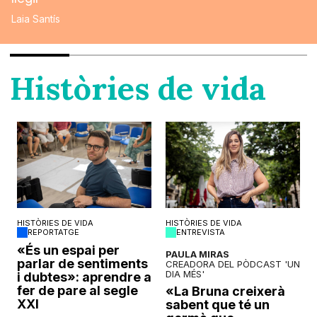
Laia Santís
Històries de vida
HISTÒRIES DE VIDA
HISTÒRIES DE VIDA
REPORTATGE
ENTREVISTA
o
«És un espai per
PAULA MIRAS
parlar de sentiments
CREADORA DEL PÒDCAST 'UN
DIA MÉS'
i dubtes»: aprendre a
fer de pare al segle
«La Bruna creixerà
XXI
sabent que té un