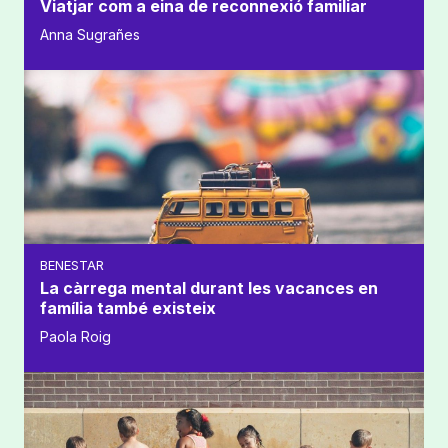
Viatjar com a eina de reconnexió familiar
Anna Sugrañes
BENESTAR
La càrrega mental durant les vacances en
família també existeix
Paola Roig