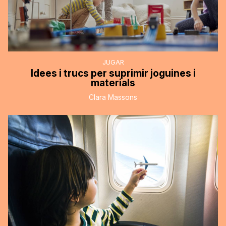
JUGAR
Idees i trucs per suprimir joguines i
materials
Clara Massons