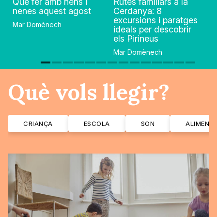
Què fer amb nens i
Rutes familiars a la
nenes aquest agost
Cerdanya: 8
excursions i paratges
Mar Domènech
ideals per descobrir
els Pirineus
Mar Domènech
Què vols llegir?
CRIANÇA
ESCOLA
SON
ALIMENT