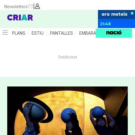
|
Newsletters
ara mateix
21:48
PLANS
ESTIU
PANTALLES
EMBARÀS
CRIANÇA
ES