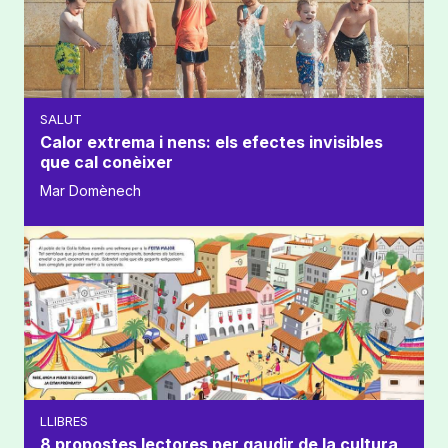
SALUT
Calor extrema i nens: els efectes invisibles
que cal conèixer
Mar Domènech
LLIBRES
8 propostes lectores per gaudir de la cultura