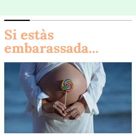
Si estàs
embarassada...