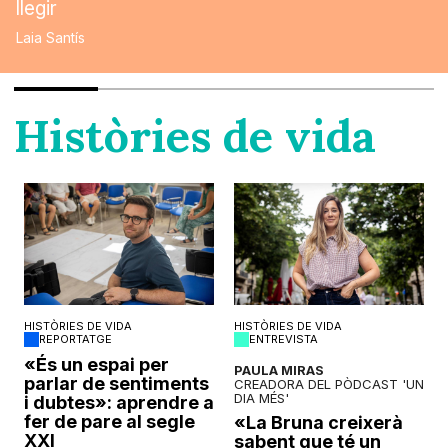
llegir
Laia Santís
Històries de vida
HISTÒRIES DE VIDA
HISTÒRIES DE VIDA
REPORTATGE
ENTREVISTA
o
«És un espai per
PAULA MIRAS
parlar de sentiments
CREADORA DEL PÒDCAST 'UN
DIA MÉS'
i dubtes»: aprendre a
fer de pare al segle
«La Bruna creixerà
XXI
sabent que té un