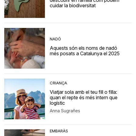
descobrir en família com podem
cuidar la biodiversitat
NADÓ
Aquests són els noms de nadó
més posats a Catalunya el 2025
CRIANÇA
Viatjar sola amb el teu fill o filla:
quan el repte és més intern que
logístic
Anna Sugrañes
EMBARÀS