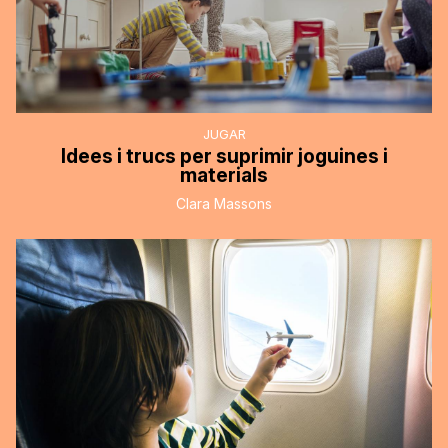
JUGAR
Idees i trucs per suprimir joguines i
materials
Clara Massons