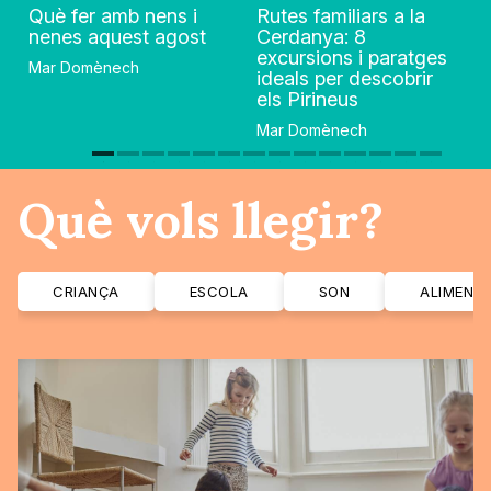
Què fer amb nens i
Rutes familiars a la
nenes aquest agost
Cerdanya: 8
excursions i paratges
Mar Domènech
ideals per descobrir
els Pirineus
Mar Domènech
Què vols llegir?
CRIANÇA
ESCOLA
SON
ALIMENT