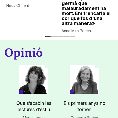
germà que
Neus Climent
malauradament ha
mort. Em trencaria el
cor que fos d'una
altra manera»
Anna Mira Perich
Opinió
Que s’acabin les
Els primers anys no
lectures d’estiu
tornen
Marta López
Conchita Pericó