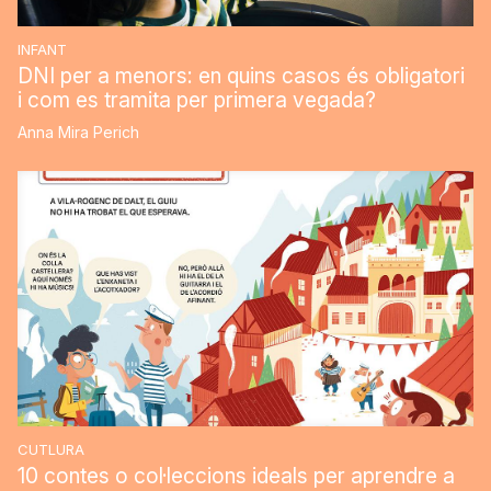
INFANT
DNI per a menors: en quins casos és obligatori
i com es tramita per primera vegada?
Anna Mira Perich
CUTLURA
10 contes o col·leccions ideals per aprendre a