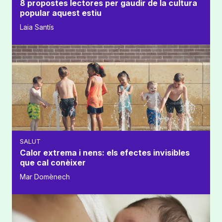
8 propostes lectores per gaudir de la cultura
popular aquest estiu
Laia Santís
SALUT
Calor extrema i nens: els efectes invisibles
que cal conèixer
Mar Domènech