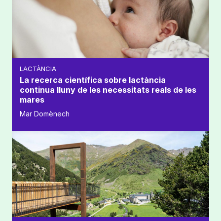
LACTÀNCIA
La recerca científica sobre lactància
continua lluny de les necessitats reals de les
mares
Mar Domènech