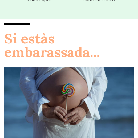
Si estàs
embarassada...