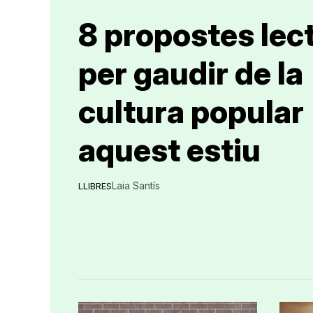
8 propostes lec
per gaudir de la
cultura popular
aquest estiu
Laia Santís
LLIBRES