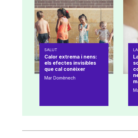
SALUT
L
Calor extrema i nens:
La
els efectes invisibles
s
que cal conèixer
co
ne
Mar Domènech
m
M