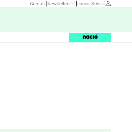
|
|
Iniciar Sessió
Cerca
Newsletters