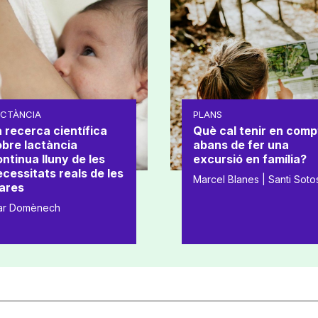
ACTÀNCIA
PLANS
 recerca científica
Què cal tenir en comp
obre lactància
abans de fer una
ntinua lluny de les
excursió en família?
cessitats reals de les
Marcel Blanes | Santi Soto
ares
ar Domènech