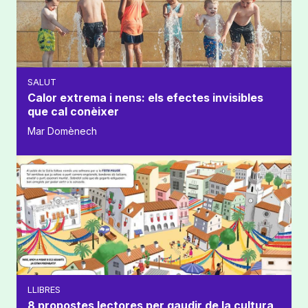
SALUT
Calor extrema i nens: els efectes invisibles
que cal conèixer
Mar Domènech
LLIBRES
8 propostes lectores per gaudir de la cultura