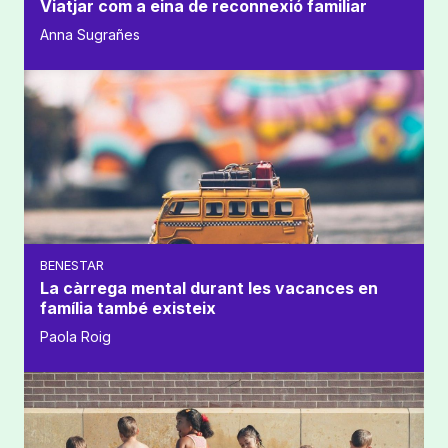
Viatjar com a eina de reconnexió familiar
Anna Sugrañes
BENESTAR
La càrrega mental durant les vacances en
família també existeix
Paola Roig