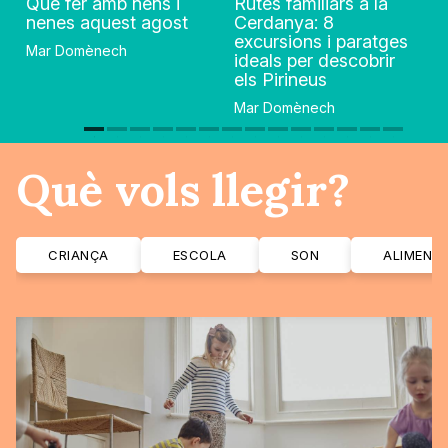
Què fer amb nens i
Rutes familiars a la
nenes aquest agost
Cerdanya: 8
excursions i paratges
Mar Domènech
ideals per descobrir
els Pirineus
Mar Domènech
Què vols llegir?
CRIANÇA
ESCOLA
SON
ALIMENT