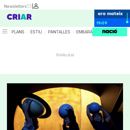
|
Newsletters
ara mateix
19:09
PLANS
ESTIU
PANTALLES
EMBARÀS
CRIANÇA
ES