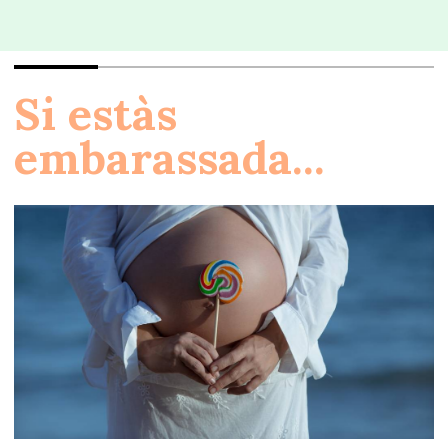
Si estàs
embarassada...