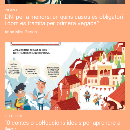
INFANT
DNI per a menors: en quins casos és obligatori
i com es tramita per primera vegada?
Anna Mira Perich
CUTLURA
10 contes o col·leccions ideals per aprendre a
llegir