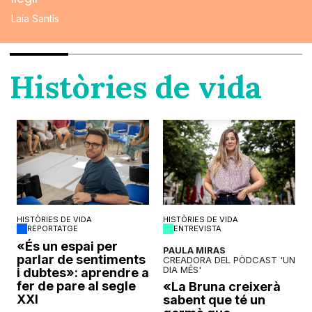
Laia Santís
Històries de vida
HISTÒRIES DE VIDA
HISTÒRIES DE VIDA
REPORTATGE
ENTREVISTA
o
«És un espai per
PAULA MIRAS
parlar de sentiments
CREADORA DEL PÒDCAST 'UN
DIA MÉS'
i dubtes»: aprendre a
fer de pare al segle
«La Bruna creixerà
XXI
sabent que té un