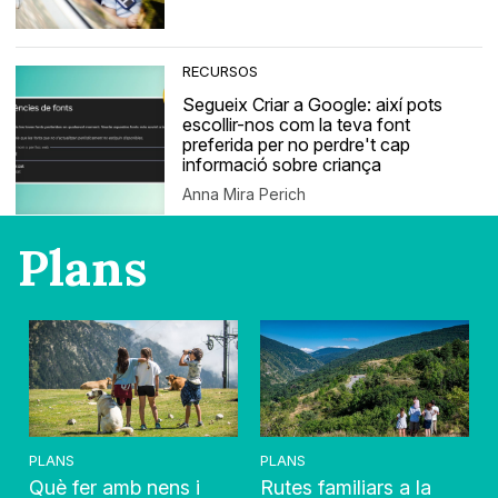
RECURSOS
Segueix Criar a Google: així pots
escollir-nos com la teva font
preferida per no perdre't cap
informació sobre criança
Anna Mira Perich
Plans
PLANS
PLANS
Què fer amb nens i
Rutes familiars a la