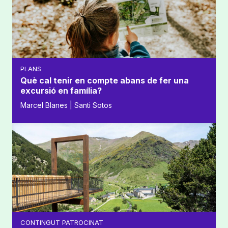
PLANS
Què cal tenir en compte abans de fer una
excursió en família?
Marcel Blanes | Santi Sotos
CONTINGUT PATROCINAT