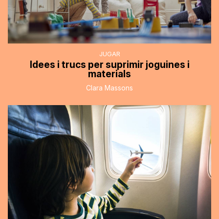
JUGAR
Idees i trucs per suprimir joguines i
materials
Clara Massons