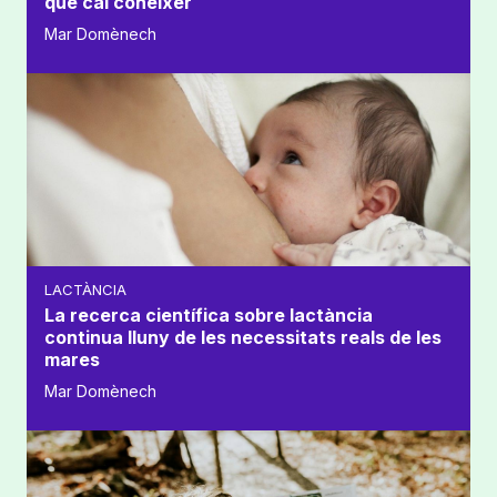
que cal conèixer
Mar Domènech
LACTÀNCIA
La recerca científica sobre lactància
continua lluny de les necessitats reals de les
mares
Mar Domènech