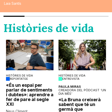
Laia Santís
Històries de vida
HISTÒRIES DE VIDA
HISTÒRIES DE VIDA
REPORTATGE
ENTREVISTA
o
«És un espai per
PAULA MIRAS
parlar de sentiments
CREADORA DEL PÒDCAST 'UN
DIA MÉS'
i dubtes»: aprendre a
fer de pare al segle
«La Bruna creixerà
XXI
sabent que té un
germà que
Neus Climent