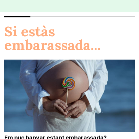
Si estàs
embarassada...
Em puc banyar estant embarassada?