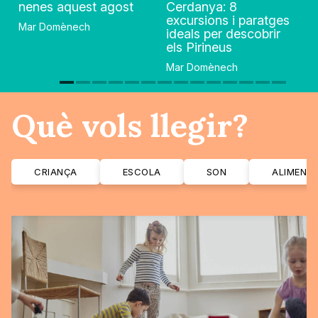
nenes aquest agost
Cerdanya: 8
excursions i paratges
Mar Domènech
ideals per descobrir
els Pirineus
Mar Domènech
Què vols llegir?
CRIANÇA
ESCOLA
SON
ALIMENT