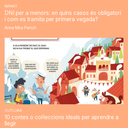
INFANT
DNI per a menors: en quins casos és obligatori
i com es tramita per primera vegada?
Anna Mira Perich
CUTLURA
10 contes o col·leccions ideals per aprendre a
llegir