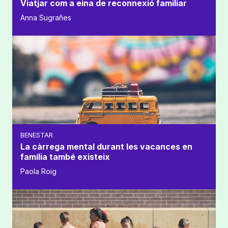
Viatjar com a eina de reconnexió familiar
Anna Sugrañes
BENESTAR
La càrrega mental durant les vacances en
família també existeix
Paola Roig