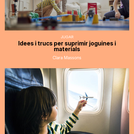
JUGAR
Idees i trucs per suprimir joguines i
materials
Clara Massons