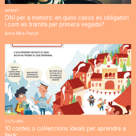
INFANT
DNI per a menors: en quins casos és obligatori
i com es tramita per primera vegada?
Anna Mira Perich
CUTLURA
10 contes o col·leccions ideals per aprendre a
llegir