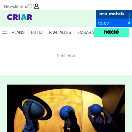
|
Newsletters
ara mateix
10:07
PLANS
ESTIU
PANTALLES
EMBARÀS
CRIANÇA
ES