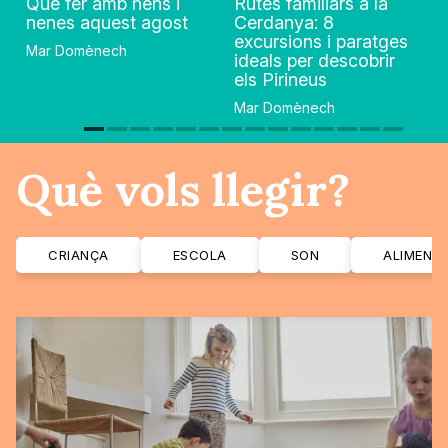
Què fer amb nens i
Rutes familiars a la
nenes aquest agost
Cerdanya: 8
excursions i paratges
Mar Domènech
ideals per descobrir
els Pirineus
Mar Domènech
Què vols llegir?
CRIANÇA
ESCOLA
SON
ALIMENT