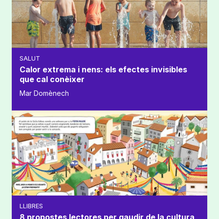
SALUT
Calor extrema i nens: els efectes invisibles
que cal conèixer
Mar Domènech
LLIBRES
8 propostes lectores per gaudir de la cultura