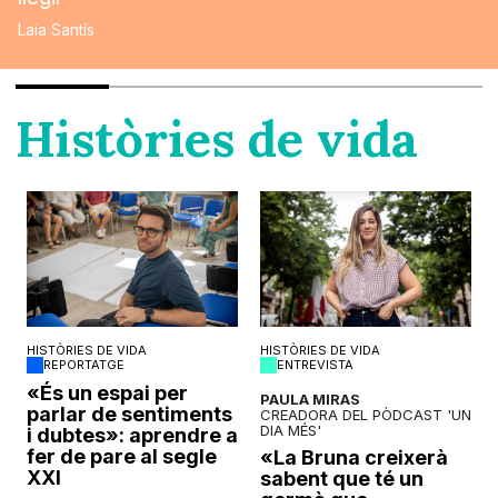
Laia Santís
Històries de vida
HISTÒRIES DE VIDA
HISTÒRIES DE VIDA
REPORTATGE
ENTREVISTA
o
«És un espai per
PAULA MIRAS
parlar de sentiments
CREADORA DEL PÒDCAST 'UN
DIA MÉS'
i dubtes»: aprendre a
fer de pare al segle
«La Bruna creixerà
XXI
sabent que té un