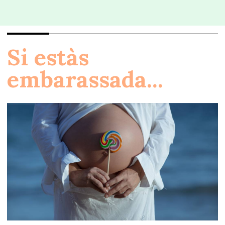
Si estàs
embarassada...