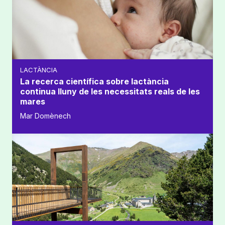
LACTÀNCIA
La recerca científica sobre lactància
continua lluny de les necessitats reals de les
mares
Mar Domènech