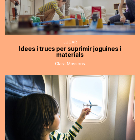
JUGAR
Idees i trucs per suprimir joguines i
materials
Clara Massons