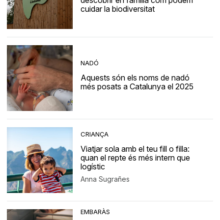
descobrir en família com podem
cuidar la biodiversitat
NADÓ
Aquests són els noms de nadó
més posats a Catalunya el 2025
CRIANÇA
Viatjar sola amb el teu fill o filla:
quan el repte és més intern que
logístic
Anna Sugrañes
EMBARÀS