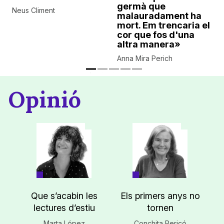
germà que
Neus Climent
malauradament ha
mort. Em trencaria el
cor que fos d'una
altra manera»
Anna Mira Perich
Opinió
Que s’acabin les
Els primers anys no
lectures d’estiu
tornen
Marta López
Conchita Pericó