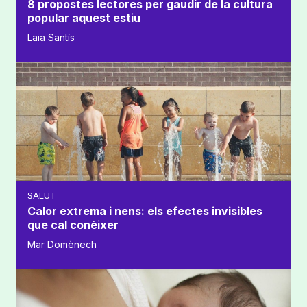
8 propostes lectores per gaudir de la cultura
popular aquest estiu
Laia Santís
SALUT
Calor extrema i nens: els efectes invisibles
que cal conèixer
Mar Domènech