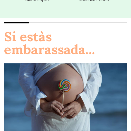
Si estàs
embarassada...