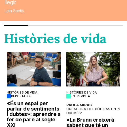
llegir
Laia Santís
Històries de vida
HISTÒRIES DE VIDA
HISTÒRIES DE VIDA
REPORTATGE
ENTREVISTA
o
«És un espai per
PAULA MIRAS
parlar de sentiments
CREADORA DEL PÒDCAST 'UN
DIA MÉS'
i dubtes»: aprendre a
fer de pare al segle
«La Bruna creixerà
XXI
sabent que té un