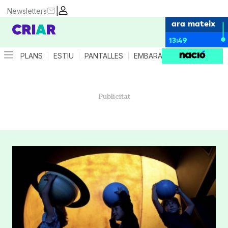
|
Newsletters
ara mateix
13:49
PLANS
ESTIU
PANTALLES
EMBARÀS
CRIANÇA
ES