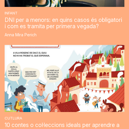
INFANT
DNI per a menors: en quins casos és obligatori
i com es tramita per primera vegada?
Anna Mira Perich
CUTLURA
10 contes o col·leccions ideals per aprendre a