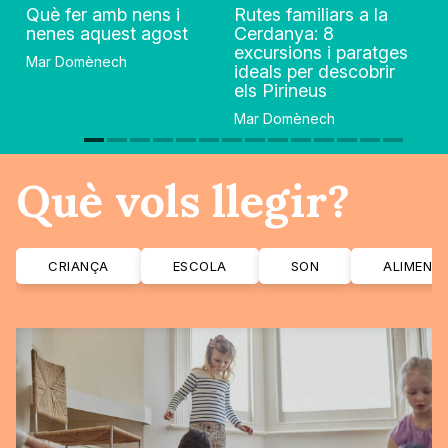
Què fer amb nens i
Rutes familiars a la
nenes aquest agost
Cerdanya: 8
excursions i paratges
Mar Domènech
ideals per descobrir
els Pirineus
Mar Domènech
Què vols llegir?
CRIANÇA
ESCOLA
SON
ALIMENT