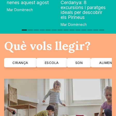
nenes aquest agost
Cerdanya: 8
excursions i paratges
Mar Domènech
ideals per descobrir
els Pirineus
Mar Domènech
Què vols llegir?
CRIANÇA
ESCOLA
SON
ALIMENT