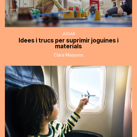
JUGAR
Idees i trucs per suprimir joguines i
materials
Clara Massons