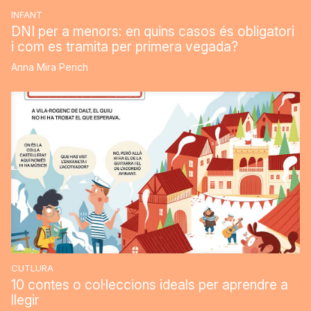
INFANT
DNI per a menors: en quins casos és obligatori
i com es tramita per primera vegada?
Anna Mira Perich
CUTLURA
10 contes o col·leccions ideals per aprendre a
llegir