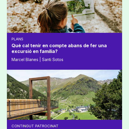
PLANS
Què cal tenir en compte abans de fer una
excursió en família?
Marcel Blanes | Santi Sotos
CONTINGUT PATROCINAT