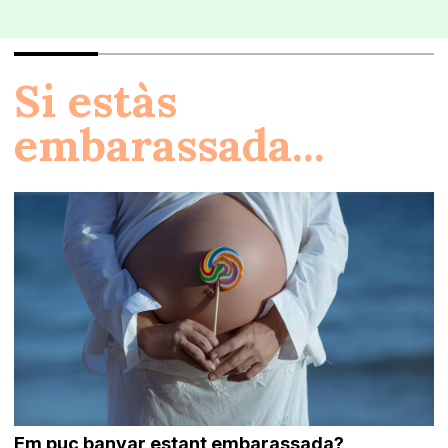
Si estàs
embarassada...
Em puc banyar estant embarassada?