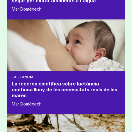
segur per evitar accidents a l'aigua
Mar Domènech
LACTÀNCIA
La recerca científica sobre lactància
continua lluny de les necessitats reals de les
mares
Mar Domènech