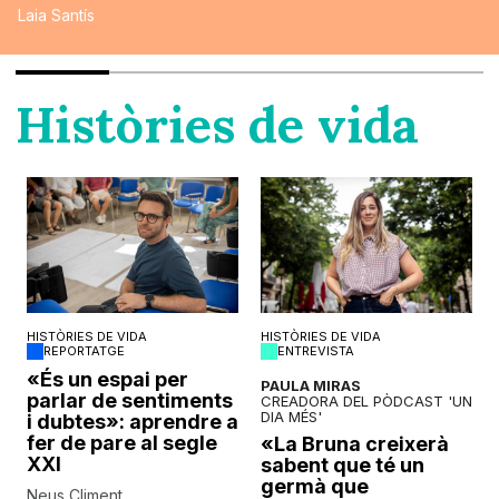
Laia Santís
Històries de vida
HISTÒRIES DE VIDA
HISTÒRIES DE VIDA
REPORTATGE
ENTREVISTA
o
«És un espai per
PAULA MIRAS
parlar de sentiments
CREADORA DEL PÒDCAST 'UN
DIA MÉS'
i dubtes»: aprendre a
fer de pare al segle
«La Bruna creixerà
XXI
sabent que té un
germà que
Neus Climent