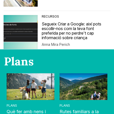
RECURSOS
Segueix Criar a Google: així pots
escollir-nos com la teva font
preferida per no perdre't cap
informació sobre criança
Anna Mira Perich
Plans
PLANS
PLANS
Què fer amb nens i
Rutes familiars a la