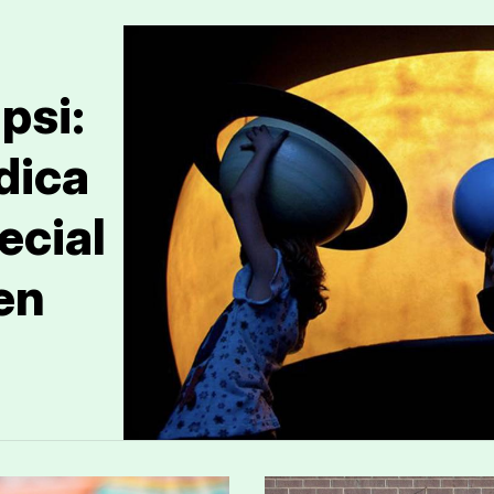
psi:
dica
ecial
en