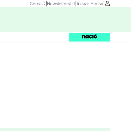
|
|
Iniciar Sessió
Cerca
Newsletters