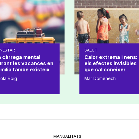
NESTAR
SALUT
a càrrega mental
Calor extrema i nens:
urant les vacances en
els efectes invisibles
mília també existeix
que cal conèixer
ola Roig
Mar Domènech
MANUALITATS