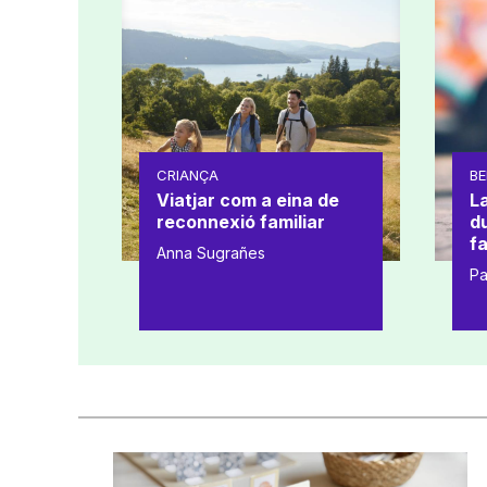
CRIANÇA
BE
Viatjar com a eina de
L
reconnexió familiar
d
fa
Anna Sugrañes
Pa