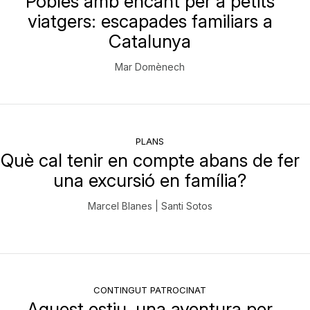
Pobles amb encant per a petits
viatgers: escapades familiars a
Catalunya
Mar Domènech
PLANS
Què cal tenir en compte abans de fer
una excursió en família?
Marcel Blanes | Santi Sotos
CONTINGUT PATROCINAT
Aquest estiu, una aventura per