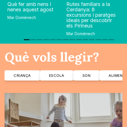
Què fer amb nens i
Rutes familiars a la
nenes aquest agost
Cerdanya: 8
excursions i paratges
Mar Domènech
ideals per descobrir
els Pirineus
Mar Domènech
Què vols llegir?
CRIANÇA
ESCOLA
SON
ALIMENT