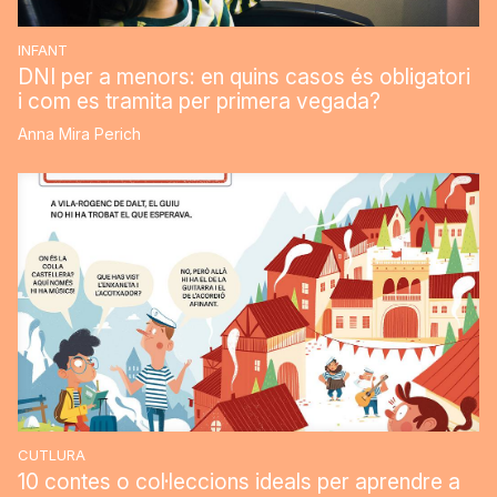
INFANT
DNI per a menors: en quins casos és obligatori
i com es tramita per primera vegada?
Anna Mira Perich
CUTLURA
10 contes o col·leccions ideals per aprendre a