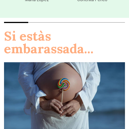
Si estàs
embarassada...