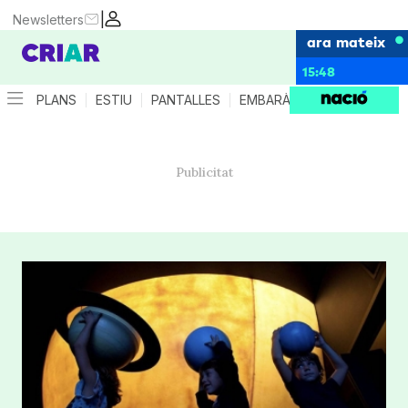
|
Newsletters
ara mateix
15:48
PLANS
ESTIU
PANTALLES
EMBARÀS
CRIANÇA
ES