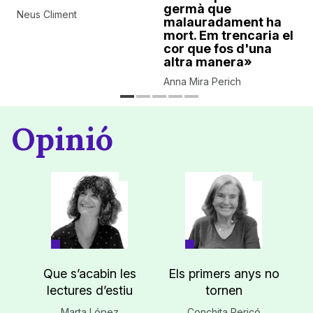
germà que
Neus Climent
malauradament ha
mort. Em trencaria el
cor que fos d'una
altra manera»
Anna Mira Perich
Opinió
Que s’acabin les
Els primers anys no
lectures d’estiu
tornen
Marta López
Conchita Pericó