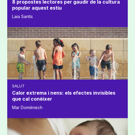
8 propostes lectores per gaudir de la cultura
popular aquest estiu
Laia Santís
SALUT
Calor extrema i nens: els efectes invisibles
que cal conèixer
Mar Domènech