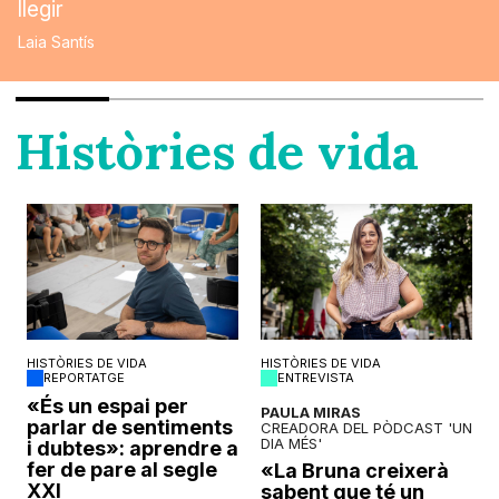
llegir
Laia Santís
Històries de vida
HISTÒRIES DE VIDA
HISTÒRIES DE VIDA
REPORTATGE
ENTREVISTA
o
«És un espai per
PAULA MIRAS
parlar de sentiments
CREADORA DEL PÒDCAST 'UN
DIA MÉS'
i dubtes»: aprendre a
fer de pare al segle
«La Bruna creixerà
XXI
sabent que té un