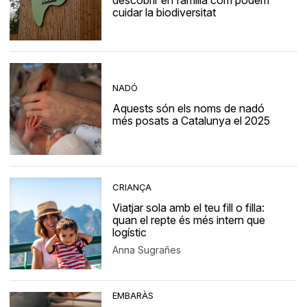
descobrir en família com podem
cuidar la biodiversitat
NADÓ
Aquests són els noms de nadó
més posats a Catalunya el 2025
CRIANÇA
Viatjar sola amb el teu fill o filla:
quan el repte és més intern que
logístic
Anna Sugrañes
EMBARÀS