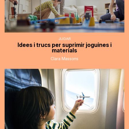
JUGAR
Idees i trucs per suprimir joguines i
materials
Clara Massons