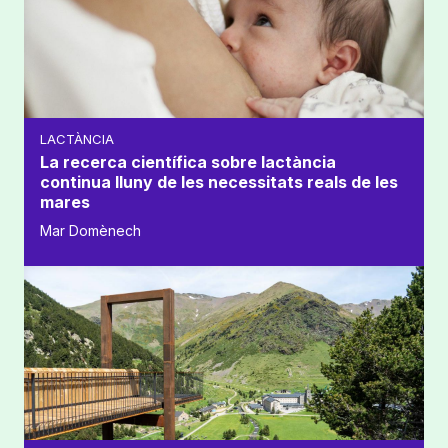
LACTÀNCIA
La recerca científica sobre lactància
continua lluny de les necessitats reals de les
mares
Mar Domènech