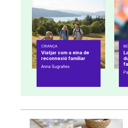
CRIANÇA
BE
Viatjar com a eina de
L
reconnexió familiar
d
fa
Anna Sugrañes
Pa