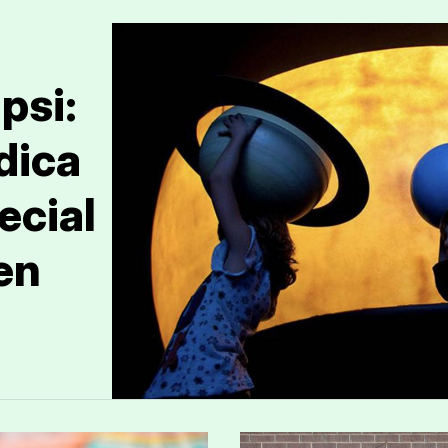
psi:
dica
ecial
en