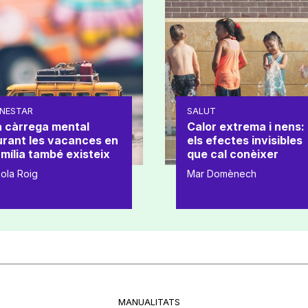
NESTAR
SALUT
a càrrega mental
Calor extrema i nens:
urant les vacances en
els efectes invisibles
mília també existeix
que cal conèixer
ola Roig
Mar Domènech
MANUALITATS