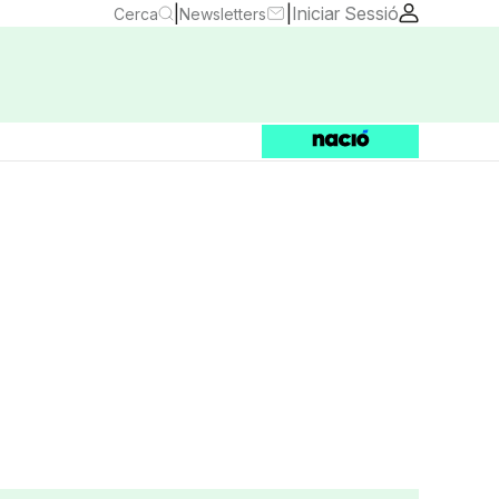
|
|
Iniciar Sessió
Cerca
Newsletters