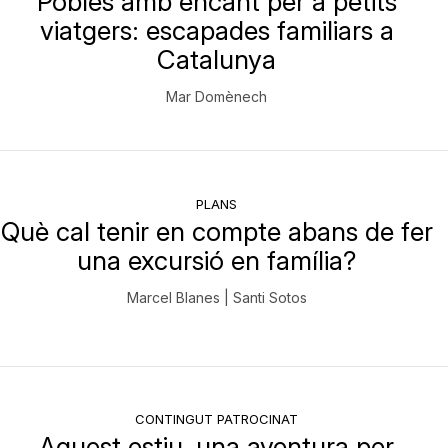
Pobles amb encant per a petits
viatgers: escapades familiars a
Catalunya
Mar Domènech
PLANS
Què cal tenir en compte abans de fer
una excursió en família?
Marcel Blanes | Santi Sotos
CONTINGUT PATROCINAT
Aquest estiu, una aventura per