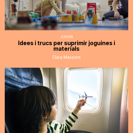
JUGAR
Idees i trucs per suprimir joguines i
materials
Clara Massons