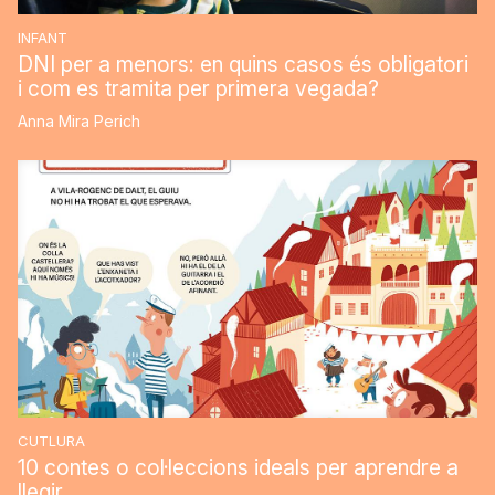
INFANT
DNI per a menors: en quins casos és obligatori
i com es tramita per primera vegada?
Anna Mira Perich
CUTLURA
10 contes o col·leccions ideals per aprendre a
llegir