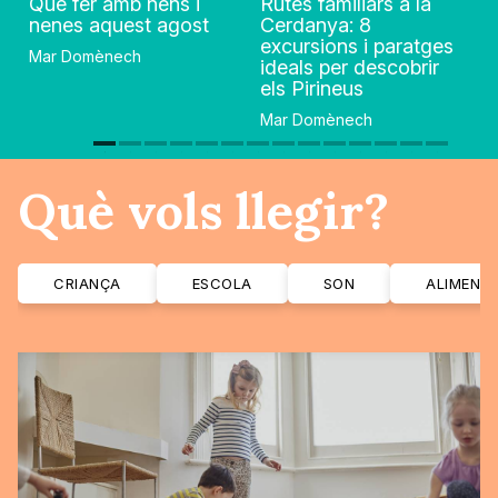
Què fer amb nens i
Rutes familiars a la
nenes aquest agost
Cerdanya: 8
excursions i paratges
Mar Domènech
ideals per descobrir
els Pirineus
Mar Domènech
Què vols llegir?
CRIANÇA
ESCOLA
SON
ALIMENT