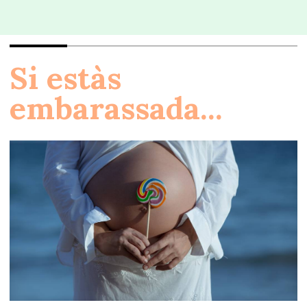
Si estàs
embarassada...