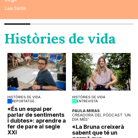
Laia Santís
Històries de vida
HISTÒRIES DE VIDA
HISTÒRIES DE VIDA
REPORTATGE
ENTREVISTA
o
«És un espai per
PAULA MIRAS
parlar de sentiments
CREADORA DEL PÒDCAST 'UN
DIA MÉS'
i dubtes»: aprendre a
fer de pare al segle
«La Bruna creixerà
XXI
sabent que té un