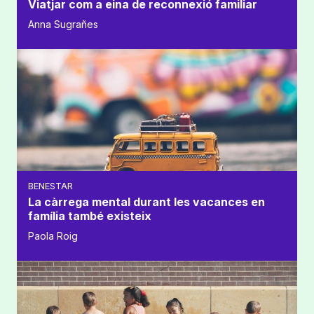
Viatjar com a eina de reconnexió familiar
Anna Sugrañes
BENESTAR
La càrrega mental durant les vacances en
família també existeix
Paola Roig