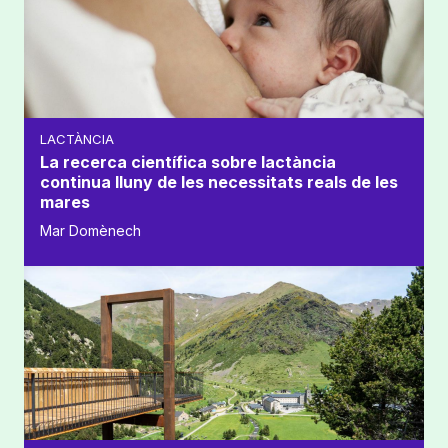
LACTÀNCIA
La recerca científica sobre lactància
continua lluny de les necessitats reals de les
mares
Mar Domènech