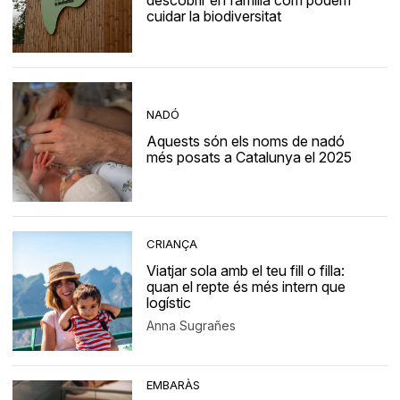
descobrir en família com podem
cuidar la biodiversitat
NADÓ
Aquests són els noms de nadó
més posats a Catalunya el 2025
CRIANÇA
Viatjar sola amb el teu fill o filla:
quan el repte és més intern que
logístic
Anna Sugrañes
EMBARÀS