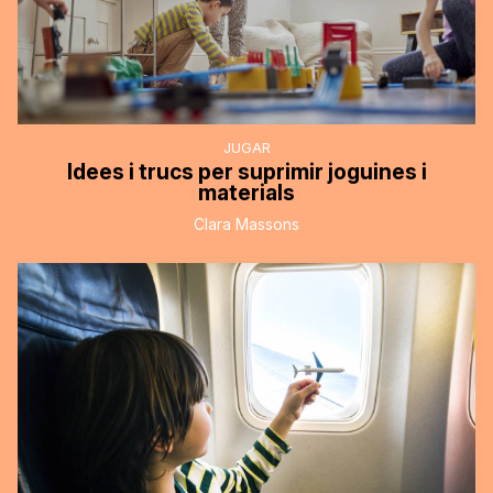
JUGAR
Idees i trucs per suprimir joguines i
materials
Clara Massons