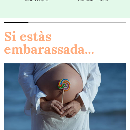
Si estàs
embarassada...