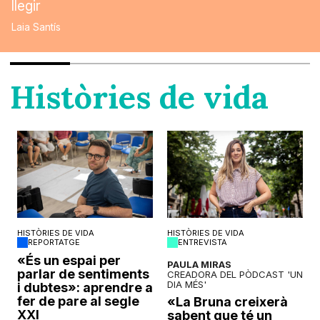
llegir
Laia Santís
Històries de vida
HISTÒRIES DE VIDA
HISTÒRIES DE VIDA
REPORTATGE
ENTREVISTA
o
«És un espai per
PAULA MIRAS
parlar de sentiments
CREADORA DEL PÒDCAST 'UN
DIA MÉS'
i dubtes»: aprendre a
fer de pare al segle
«La Bruna creixerà
XXI
sabent que té un