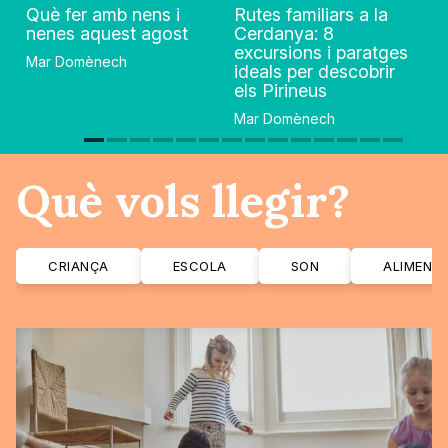
Què fer amb nens i
Rutes familiars a la
nenes aquest agost
Cerdanya: 8
excursions i paratges
Mar Domènech
ideals per descobrir
els Pirineus
Mar Domènech
Què vols llegir?
CRIANÇA
ESCOLA
SON
ALIMENT