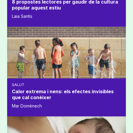
8 propostes lectores per gaudir de la cultura
popular aquest estiu
Laia Santís
SALUT
Calor extrema i nens: els efectes invisibles
que cal conèixer
Mar Domènech