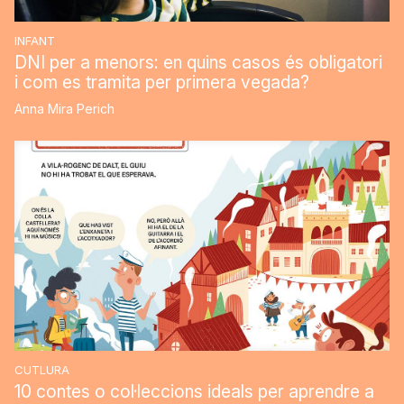
INFANT
DNI per a menors: en quins casos és obligatori
i com es tramita per primera vegada?
Anna Mira Perich
CUTLURA
10 contes o col·leccions ideals per aprendre a