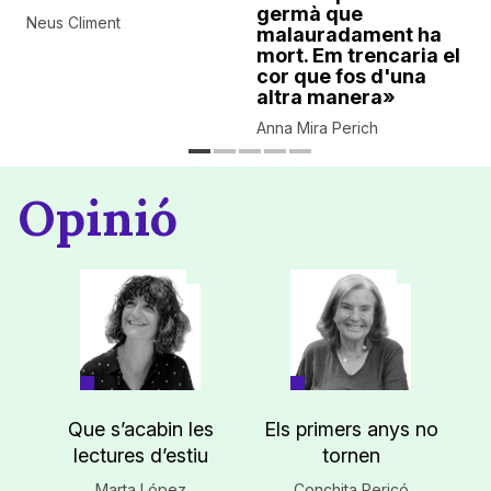
germà que
Neus Climent
malauradament ha
mort. Em trencaria el
cor que fos d'una
altra manera»
Anna Mira Perich
Opinió
Que s’acabin les
Els primers anys no
lectures d’estiu
tornen
Marta López
Conchita Pericó