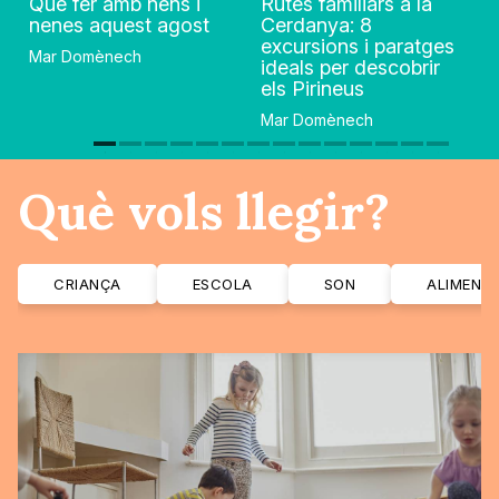
Què fer amb nens i
Rutes familiars a la
nenes aquest agost
Cerdanya: 8
excursions i paratges
Mar Domènech
ideals per descobrir
els Pirineus
Mar Domènech
Què vols llegir?
CRIANÇA
ESCOLA
SON
ALIMENT