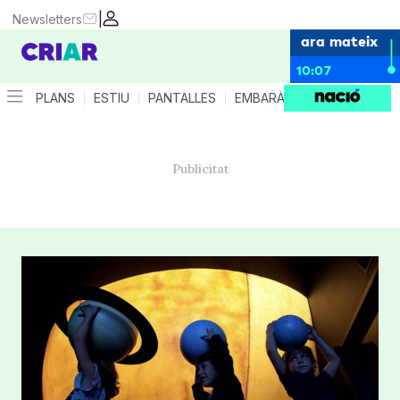
|
Newsletters
ara mateix
10:07
PLANS
ESTIU
PANTALLES
EMBARÀS
CRIANÇA
ES