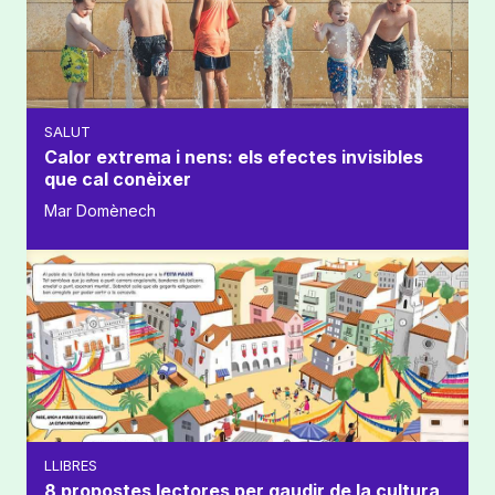
SALUT
Calor extrema i nens: els efectes invisibles
que cal conèixer
Mar Domènech
LLIBRES
8 propostes lectores per gaudir de la cultura