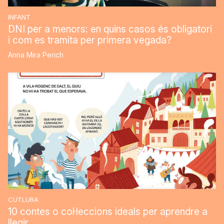
INFANT
DNI per a menors: en quins casos és obligatori
i com es tramita per primera vegada?
Anna Mira Perich
CUTLURA
10 contes o col·leccions ideals per aprendre a
llegir