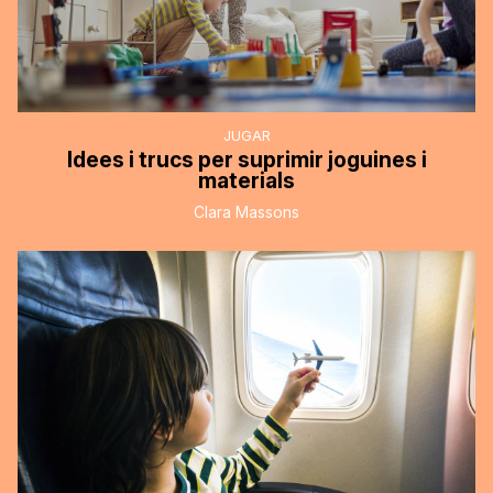
JUGAR
Idees i trucs per suprimir joguines i
materials
Clara Massons