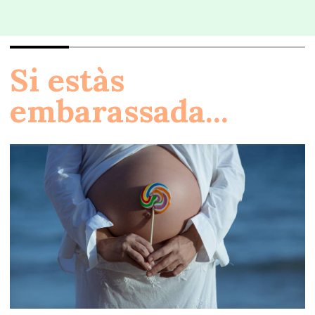
Si estàs
embarassada...