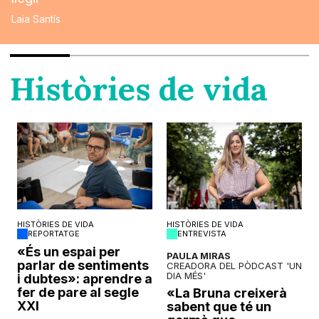
Laia Santís
Històries de vida
HISTÒRIES DE VIDA
HISTÒRIES DE VIDA
REPORTATGE
ENTREVISTA
o
«És un espai per
PAULA MIRAS
parlar de sentiments
CREADORA DEL PÒDCAST 'UN
DIA MÉS'
i dubtes»: aprendre a
fer de pare al segle
«La Bruna creixerà
XXI
sabent que té un