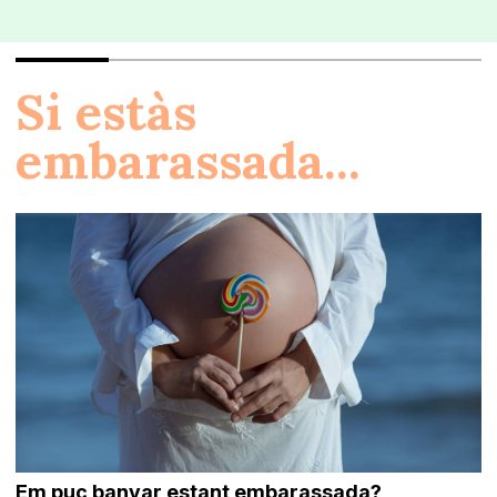
Si estàs
embarassada...
Em puc banyar estant embarassada?