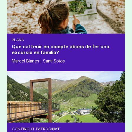
PLANS
Què cal tenir en compte abans de fer una
excursió en família?
Marcel Blanes | Santi Sotos
CONTINGUT PATROCINAT