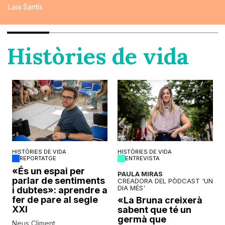
Laia Santís
Històries de vida
HISTÒRIES DE VIDA
HISTÒRIES DE VIDA
REPORTATGE
ENTREVISTA
o
«És un espai per
PAULA MIRAS
parlar de sentiments
CREADORA DEL PÒDCAST 'UN
DIA MÉS'
i dubtes»: aprendre a
fer de pare al segle
«La Bruna creixerà
XXI
sabent que té un
germà que
Neus Climent