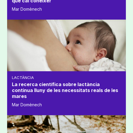
que cal conèixer
Mar Domènech
LACTÀNCIA
La recerca científica sobre lactància
continua lluny de les necessitats reals de les
mares
Mar Domènech