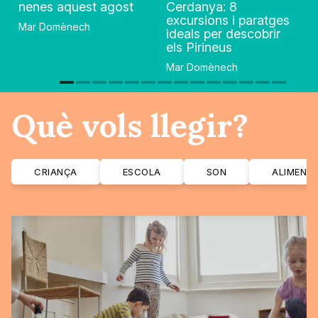
nenes aquest agost
Cerdanya: 8
excursions i paratges
Mar Domènech
ideals per descobrir
els Pirineus
Mar Domènech
Què vols llegir?
CRIANÇA
ESCOLA
SON
ALIMENT