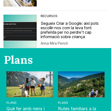
RECURSOS
Segueix Criar a Google: així pots
escollir-nos com la teva font
preferida per no perdre't cap
informació sobre criança
Anna Mira Perich
Plans
PLANS
PLANS
Què fer amb nens i
Rutes familiars a la