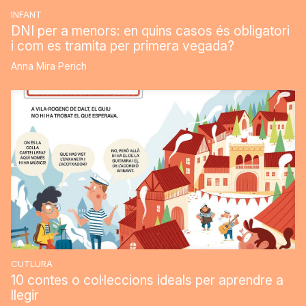
INFANT
DNI per a menors: en quins casos és obligatori
i com es tramita per primera vegada?
Anna Mira Perich
CUTLURA
10 contes o col·leccions ideals per aprendre a
llegir