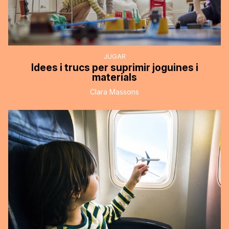
JUGAR
Idees i trucs per suprimir joguines i
materials
Clara Massons