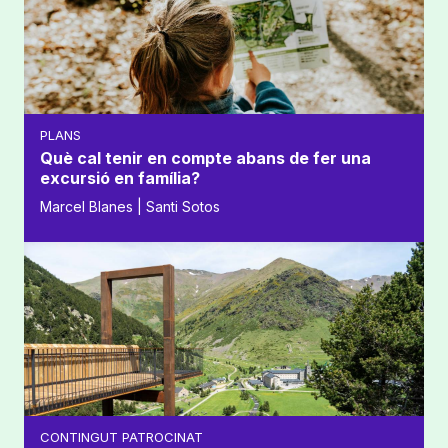
PLANS
Què cal tenir en compte abans de fer una
excursió en família?
Marcel Blanes | Santi Sotos
CONTINGUT PATROCINAT