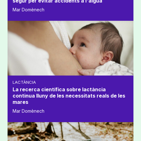
segur per evitar accidents a l'aigua
Mar Domènech
LACTÀNCIA
La recerca científica sobre lactància
continua lluny de les necessitats reals de les
mares
Mar Domènech