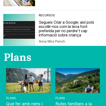
RECURSOS
Segueix Criar a Google: així pots
escollir-nos com la teva font
preferida per no perdre't cap
informació sobre criança
Anna Mira Perich
Plans
PLANS
PLANS
Què fer amb nens i
Rutes familiars a la