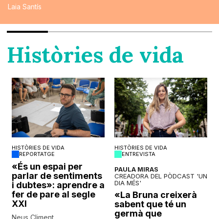
Laia Santís
Històries de vida
HISTÒRIES DE VIDA
HISTÒRIES DE VIDA
REPORTATGE
ENTREVISTA
o
«És un espai per
PAULA MIRAS
parlar de sentiments
CREADORA DEL PÒDCAST 'UN
DIA MÉS'
i dubtes»: aprendre a
fer de pare al segle
«La Bruna creixerà
XXI
sabent que té un
germà que
Neus Climent