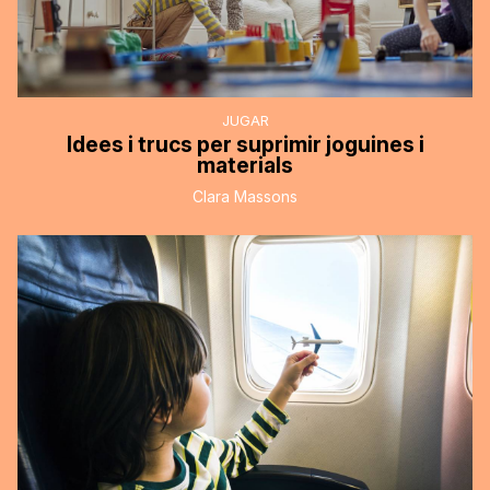
JUGAR
Idees i trucs per suprimir joguines i
materials
Clara Massons