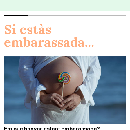
Si estàs
embarassada...
Em puc banyar estant embarassada?