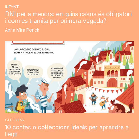
INFANT
DNI per a menors: en quins casos és obligatori
i com es tramita per primera vegada?
Anna Mira Perich
CUTLURA
10 contes o col·leccions ideals per aprendre a
llegir