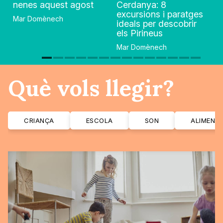
nenes aquest agost
Cerdanya: 8
excursions i paratges
Mar Domènech
ideals per descobrir
els Pirineus
Mar Domènech
Què vols llegir?
CRIANÇA
ESCOLA
SON
ALIMENT