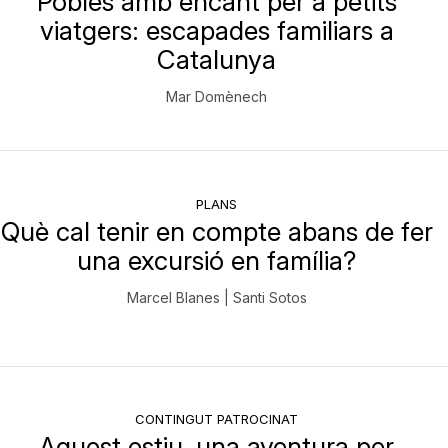
Pobles amb encant per a petits
viatgers: escapades familiars a
Catalunya
Mar Domènech
PLANS
Què cal tenir en compte abans de fer
una excursió en família?
Marcel Blanes | Santi Sotos
CONTINGUT PATROCINAT
Aquest estiu, una aventura per