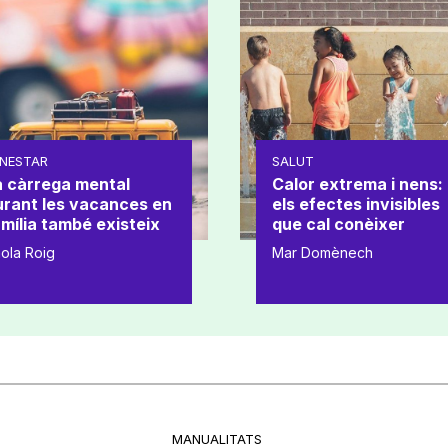
NESTAR
SALUT
a càrrega mental
Calor extrema i nens:
urant les vacances en
els efectes invisibles
mília també existeix
que cal conèixer
ola Roig
Mar Domènech
MANUALITATS