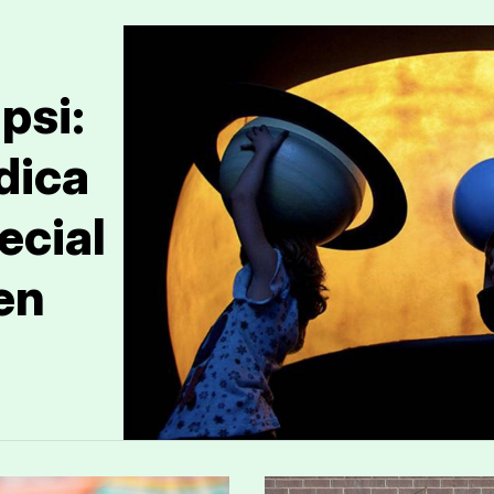
psi:
dica
ecial
en