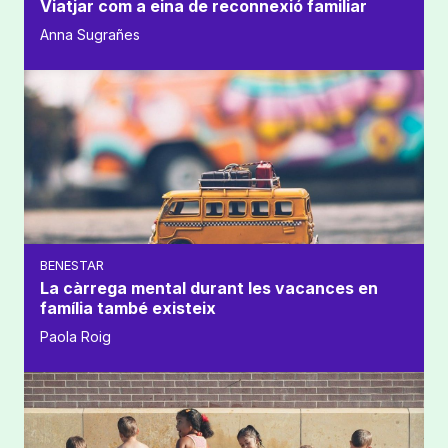
Viatjar com a eina de reconnexió familiar
Anna Sugrañes
BENESTAR
La càrrega mental durant les vacances en
família també existeix
Paola Roig