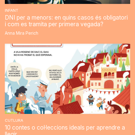
INFANT
DNI per a menors: en quins casos és obligatori
i com es tramita per primera vegada?
Anna Mira Perich
CUTLURA
10 contes o col·leccions ideals per aprendre a
llegir