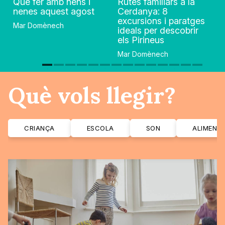
Què fer amb nens i
Rutes familiars a la
nenes aquest agost
Cerdanya: 8
excursions i paratges
Mar Domènech
ideals per descobrir
els Pirineus
Mar Domènech
Què vols llegir?
CRIANÇA
ESCOLA
SON
ALIMENT