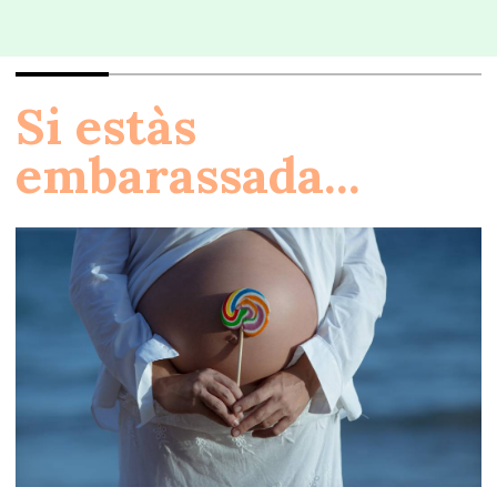
Si estàs
embarassada...