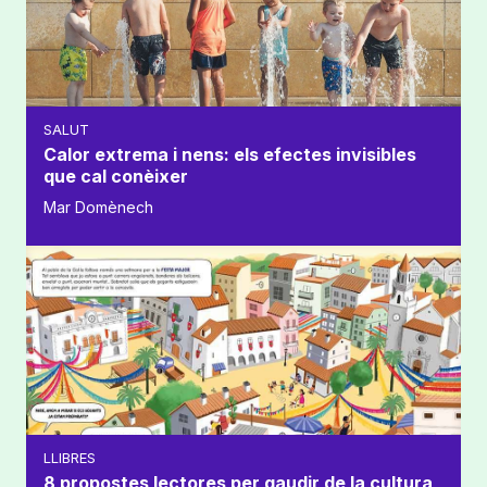
SALUT
Calor extrema i nens: els efectes invisibles
que cal conèixer
Mar Domènech
LLIBRES
8 propostes lectores per gaudir de la cultura