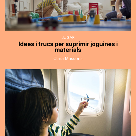
JUGAR
Idees i trucs per suprimir joguines i
materials
Clara Massons