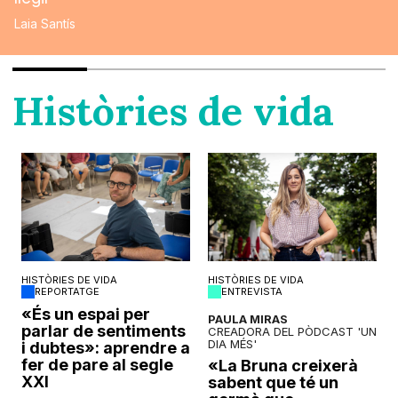
Laia Santís
Històries de vida
HISTÒRIES DE VIDA
HISTÒRIES DE VIDA
REPORTATGE
ENTREVISTA
o
«És un espai per
PAULA MIRAS
parlar de sentiments
CREADORA DEL PÒDCAST 'UN
DIA MÉS'
i dubtes»: aprendre a
fer de pare al segle
«La Bruna creixerà
XXI
sabent que té un