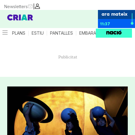
|
Newsletters
ara mateix
11:37
PLANS
ESTIU
PANTALLES
EMBARÀS
CRIANÇA
ES