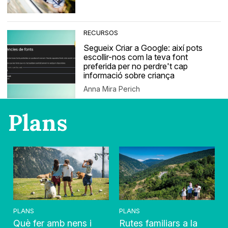
RECURSOS
Segueix Criar a Google: així pots
escollir-nos com la teva font
preferida per no perdre't cap
informació sobre criança
Anna Mira Perich
Plans
PLANS
PLANS
Què fer amb nens i
Rutes familiars a la