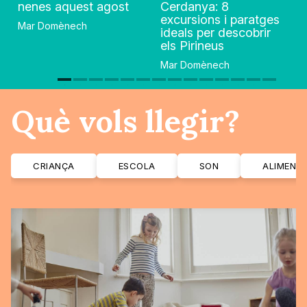
nenes aquest agost
Cerdanya: 8
excursions i paratges
Mar Domènech
ideals per descobrir
els Pirineus
Mar Domènech
Què vols llegir?
CRIANÇA
ESCOLA
SON
ALIMENT