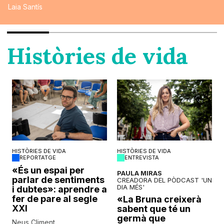
Laia Santís
Històries de vida
HISTÒRIES DE VIDA
HISTÒRIES DE VIDA
REPORTATGE
ENTREVISTA
o
«És un espai per
PAULA MIRAS
parlar de sentiments
CREADORA DEL PÒDCAST 'UN
DIA MÉS'
i dubtes»: aprendre a
fer de pare al segle
«La Bruna creixerà
XXI
sabent que té un
germà que
Neus Climent