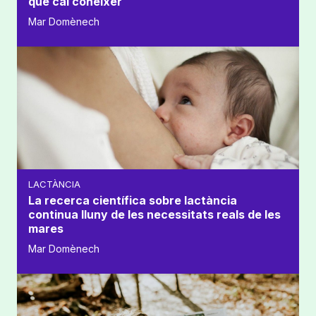
que cal conèixer
Mar Domènech
LACTÀNCIA
La recerca científica sobre lactància
continua lluny de les necessitats reals de les
mares
Mar Domènech