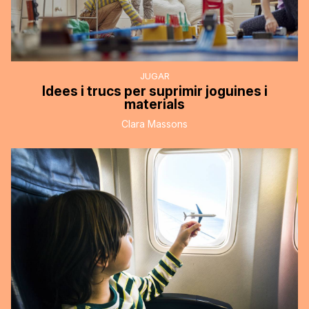
JUGAR
Idees i trucs per suprimir joguines i
materials
Clara Massons