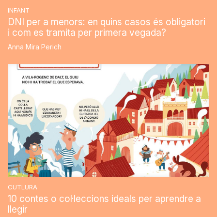
INFANT
DNI per a menors: en quins casos és obligatori
i com es tramita per primera vegada?
Anna Mira Perich
CUTLURA
10 contes o col·leccions ideals per aprendre a
llegir