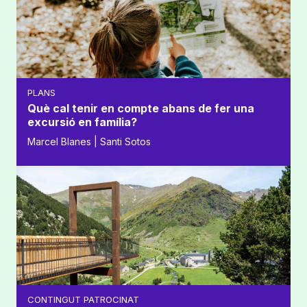
PLANS
Què cal tenir en compte abans de fer una
excursió en família?
Marcel Blanes | Santi Sotos
CONTINGUT PATROCINAT