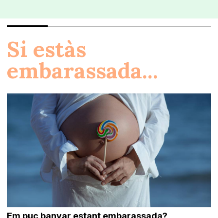
Si estàs
embarassada...
Em puc banyar estant embarassada?