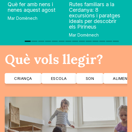
Què fer amb nens i
Rutes familiars a la
nenes aquest agost
Cerdanya: 8
excursions i paratges
Mar Domènech
ideals per descobrir
els Pirineus
Mar Domènech
Què vols llegir?
CRIANÇA
ESCOLA
SON
ALIMENT