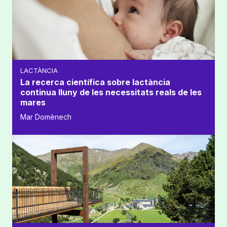
LACTÀNCIA
La recerca científica sobre lactància
continua lluny de les necessitats reals de les
mares
Mar Domènech