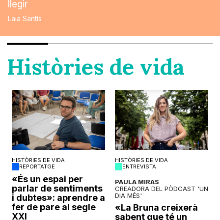
llegir
Laia Santís
Històries de vida
HISTÒRIES DE VIDA
HISTÒRIES DE VIDA
REPORTATGE
ENTREVISTA
o
«És un espai per
PAULA MIRAS
parlar de sentiments
CREADORA DEL PÒDCAST 'UN
DIA MÉS'
i dubtes»: aprendre a
fer de pare al segle
«La Bruna creixerà
XXI
sabent que té un