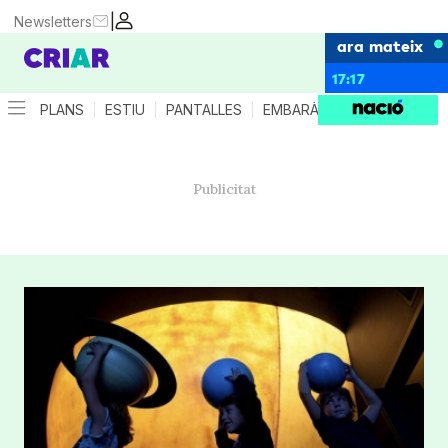
|
Newsletters
ara mateix
17:17
PLANS
ESTIU
PANTALLES
EMBARÀS
CRIANÇA
ES