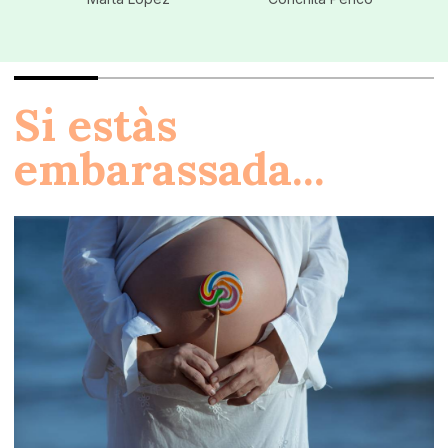
Si estàs
embarassada...