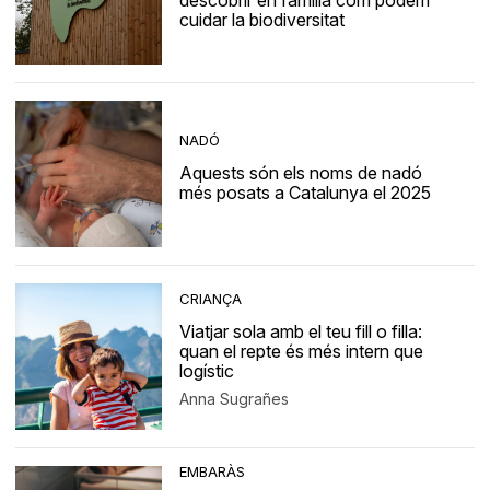
descobrir en família com podem
cuidar la biodiversitat
NADÓ
Aquests són els noms de nadó
més posats a Catalunya el 2025
CRIANÇA
Viatjar sola amb el teu fill o filla:
quan el repte és més intern que
logístic
Anna Sugrañes
EMBARÀS