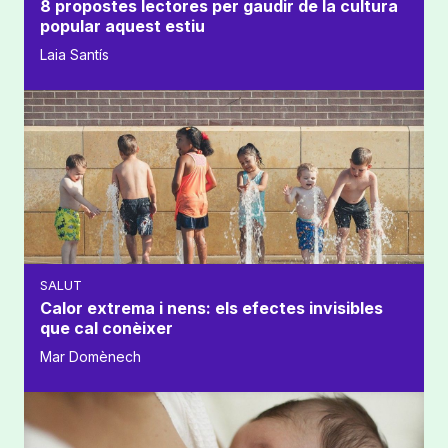
8 propostes lectores per gaudir de la cultura
popular aquest estiu
Laia Santís
SALUT
Calor extrema i nens: els efectes invisibles
que cal conèixer
Mar Domènech