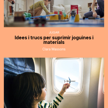
JUGAR
Idees i trucs per suprimir joguines i
materials
Clara Massons