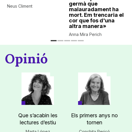
germà que
Neus Climent
malauradament ha
mort. Em trencaria el
cor que fos d'una
altra manera»
Anna Mira Perich
Opinió
Que s’acabin les
Els primers anys no
lectures d’estiu
tornen
Marta López
Conchita Pericó