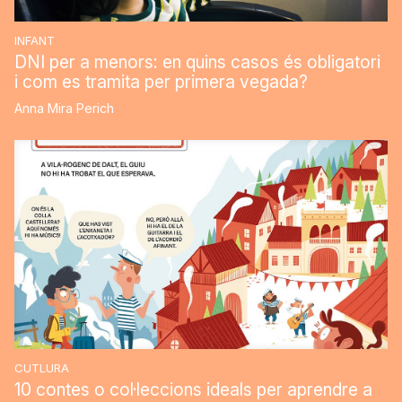
INFANT
DNI per a menors: en quins casos és obligatori
i com es tramita per primera vegada?
Anna Mira Perich
CUTLURA
10 contes o col·leccions ideals per aprendre a