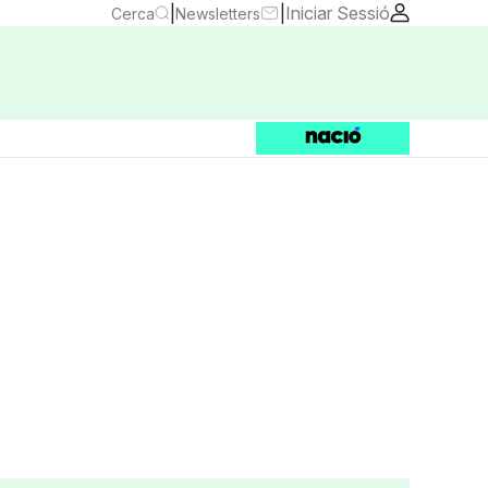
|
|
Iniciar Sessió
Cerca
Newsletters