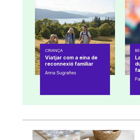
CRIANÇA
BE
Viatjar com a eina de
L
reconnexió familiar
d
fa
Anna Sugrañes
Pa