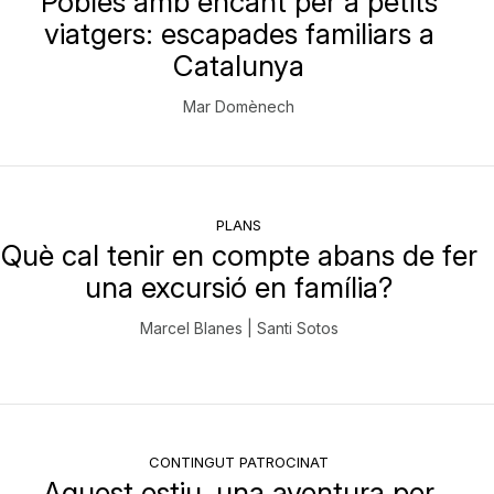
Pobles amb encant per a petits
viatgers: escapades familiars a
Catalunya
Mar Domènech
PLANS
Què cal tenir en compte abans de fer
una excursió en família?
Marcel Blanes | Santi Sotos
CONTINGUT PATROCINAT
Aquest estiu, una aventura per