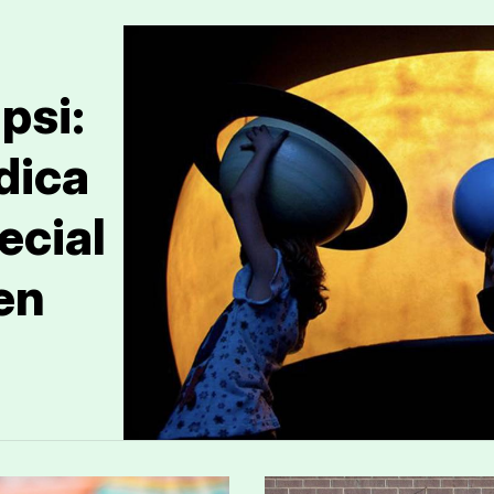
psi:
dica
ecial
en