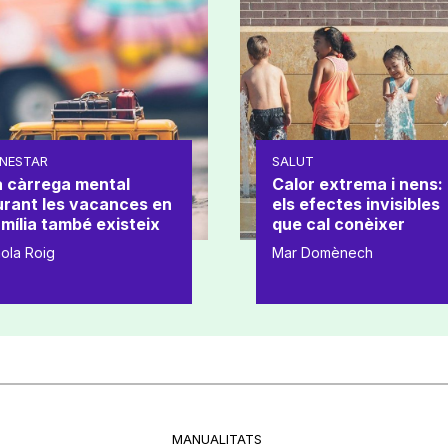
NESTAR
SALUT
a càrrega mental
Calor extrema i nens:
urant les vacances en
els efectes invisibles
mília també existeix
que cal conèixer
ola Roig
Mar Domènech
MANUALITATS