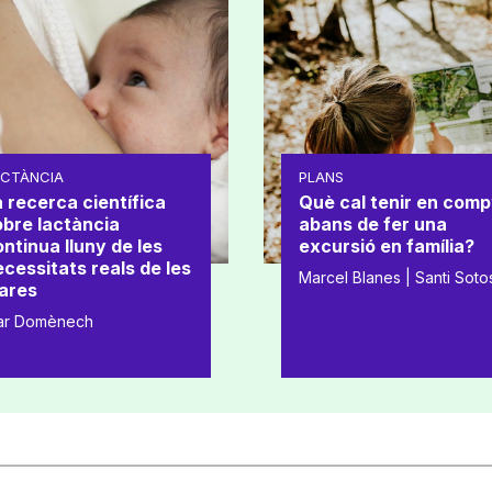
ACTÀNCIA
PLANS
 recerca científica
Què cal tenir en comp
obre lactància
abans de fer una
ntinua lluny de les
excursió en família?
cessitats reals de les
Marcel Blanes | Santi Soto
ares
ar Domènech