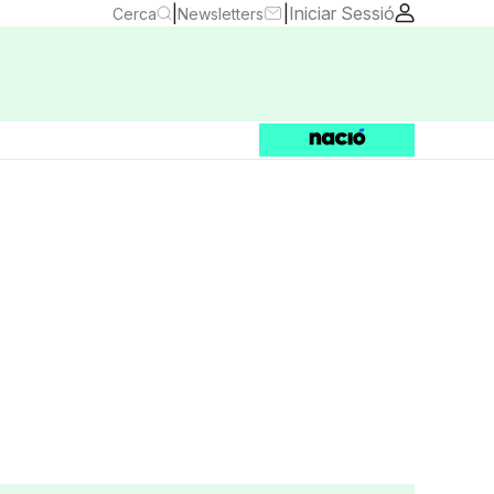
|
|
Iniciar Sessió
Cerca
Newsletters