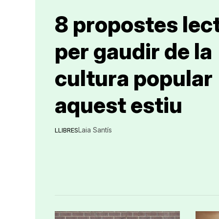
8 propostes lec
per gaudir de la
cultura popular
aquest estiu
Laia Santís
LLIBRES