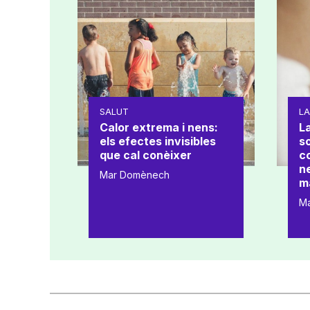
SALUT
L
Calor extrema i nens:
La
els efectes invisibles
s
que cal conèixer
co
ne
Mar Domènech
m
M