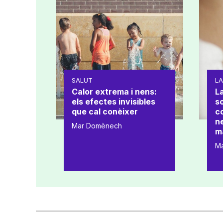
SALUT
L
Calor extrema i nens:
La
els efectes invisibles
s
que cal conèixer
co
ne
Mar Domènech
m
M