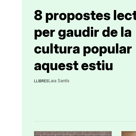
8 propostes lec
per gaudir de la
cultura popular
aquest estiu
Laia Santís
LLIBRES