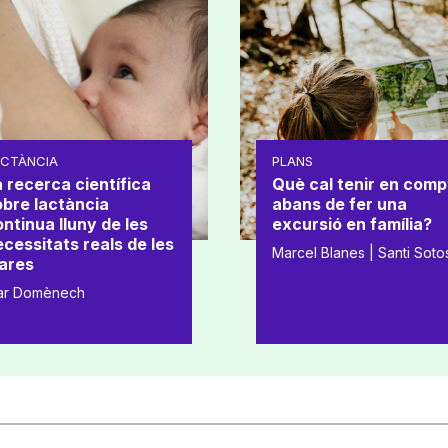
ACTÀNCIA
PLANS
 recerca científica
Què cal tenir en comp
obre lactància
abans de fer una
ntinua lluny de les
excursió en família?
cessitats reals de les
Marcel Blanes | Santi Soto
ares
ar Domènech