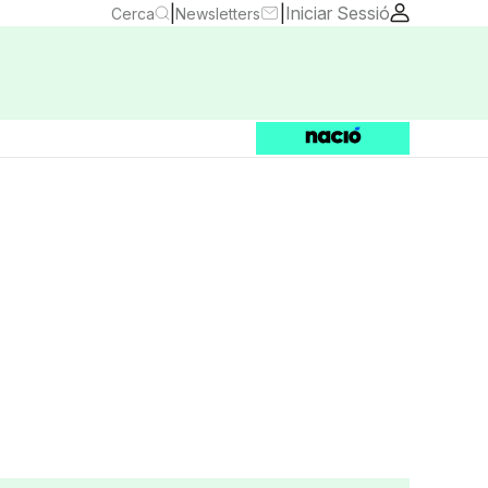
|
|
Iniciar Sessió
Cerca
Newsletters