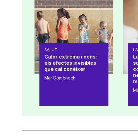
SALUT
L
Calor extrema i nens:
La
els efectes invisibles
s
que cal conèixer
co
ne
Mar Domènech
m
M