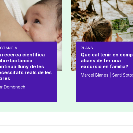
ACTÀNCIA
PLANS
 recerca científica
Què cal tenir en comp
obre lactància
abans de fer una
ntinua lluny de les
excursió en família?
cessitats reals de les
Marcel Blanes | Santi Soto
ares
ar Domènech