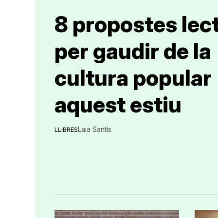
8 propostes lec
per gaudir de la
cultura popular
aquest estiu
Laia Santís
LLIBRES