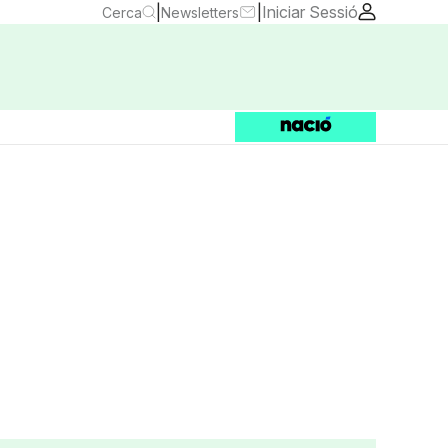
|
|
Iniciar Sessió
Cerca
Newsletters