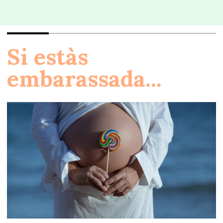
Si estàs
embarassada...