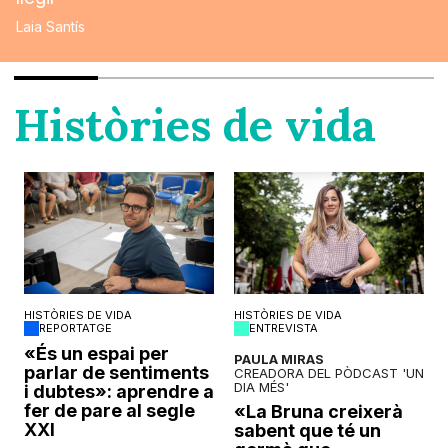
Laia Santís
Històries de vida
HISTÒRIES DE VIDA
HISTÒRIES DE VIDA
REPORTATGE
ENTREVISTA
o
«És un espai per
PAULA MIRAS
parlar de sentiments
CREADORA DEL PÒDCAST 'UN
DIA MÉS'
i dubtes»: aprendre a
fer de pare al segle
«La Bruna creixerà
XXI
sabent que té un