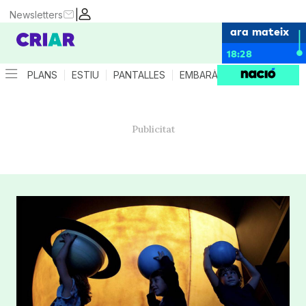
|
Newsletters
ara mateix
18:28
PLANS
ESTIU
PANTALLES
EMBARÀS
CRIANÇA
ES