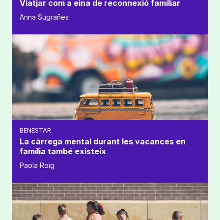
Viatjar com a eina de reconnexió familiar
Anna Sugrañes
BENESTAR
La càrrega mental durant les vacances en
família també existeix
Paola Roig