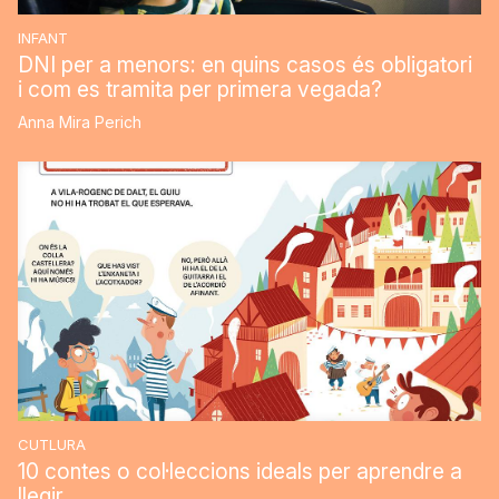
INFANT
DNI per a menors: en quins casos és obligatori
i com es tramita per primera vegada?
Anna Mira Perich
CUTLURA
10 contes o col·leccions ideals per aprendre a
llegir