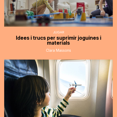
JUGAR
Idees i trucs per suprimir joguines i
materials
Clara Massons