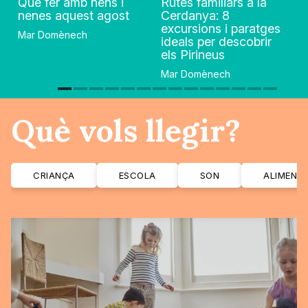
Què fer amb nens i
Rutes familiars a la
nenes aquest agost
Cerdanya: 8
excursions i paratges
Mar Domènech
ideals per descobrir
els Pirineus
Mar Domènech
Què vols llegir?
CRIANÇA
ESCOLA
SON
ALIMENT