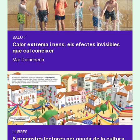
SALUT
Calor extrema i nens: els efectes invisibles
que cal conèixer
Mar Domènech
LLIBRES
8 propostes lectores per gaudir de la cultura