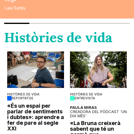
Laia Santís
Històries de vida
HISTÒRIES DE VIDA
HISTÒRIES DE VIDA
REPORTATGE
ENTREVISTA
o
«És un espai per
PAULA MIRAS
parlar de sentiments
CREADORA DEL PÒDCAST 'UN
DIA MÉS'
i dubtes»: aprendre a
fer de pare al segle
«La Bruna creixerà
XXI
sabent que té un