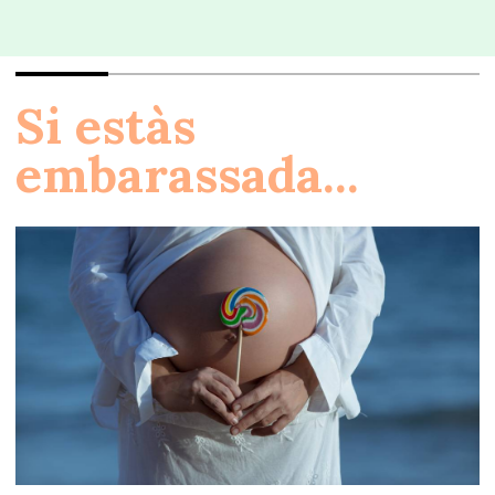
Si estàs
embarassada...