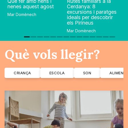
Què fer amb nens i
Rutes familiars a la
nenes aquest agost
Cerdanya: 8
excursions i paratges
Mar Domènech
ideals per descobrir
els Pirineus
Mar Domènech
Què vols llegir?
CRIANÇA
ESCOLA
SON
ALIMENT