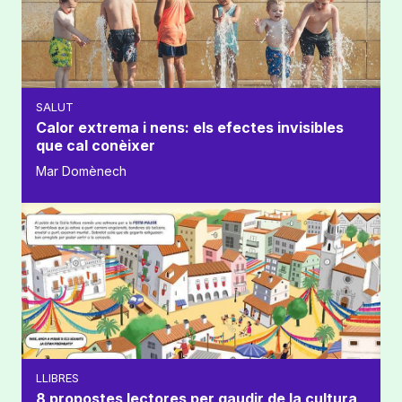
SALUT
Calor extrema i nens: els efectes invisibles
que cal conèixer
Mar Domènech
LLIBRES
8 propostes lectores per gaudir de la cultura