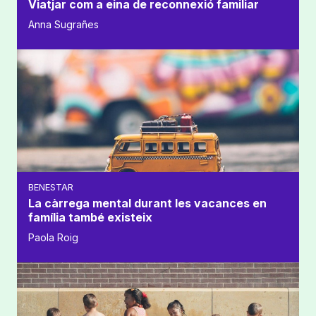
Viatjar com a eina de reconnexió familiar
Anna Sugrañes
BENESTAR
La càrrega mental durant les vacances en
família també existeix
Paola Roig