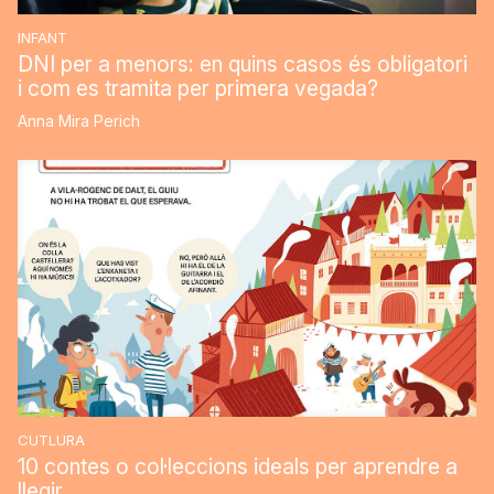
INFANT
DNI per a menors: en quins casos és obligatori
i com es tramita per primera vegada?
Anna Mira Perich
CUTLURA
10 contes o col·leccions ideals per aprendre a
llegir