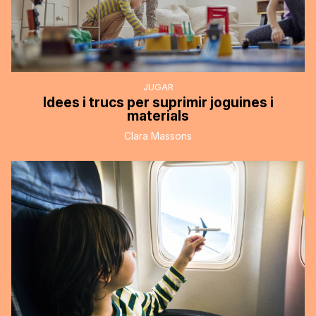
JUGAR
Idees i trucs per suprimir joguines i
materials
Clara Massons