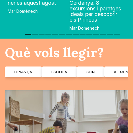
nenes aquest agost
Cerdanya: 8
excursions i paratges
Mar Domènech
ideals per descobrir
els Pirineus
Mar Domènech
Què vols llegir?
CRIANÇA
ESCOLA
SON
ALIMENT