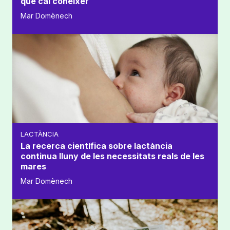
que cal conèixer
Mar Domènech
LACTÀNCIA
La recerca científica sobre lactància
continua lluny de les necessitats reals de les
mares
Mar Domènech