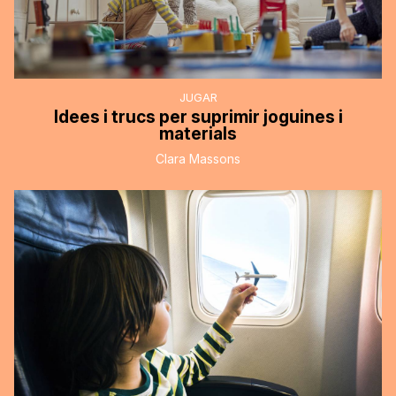
JUGAR
Idees i trucs per suprimir joguines i
materials
Clara Massons