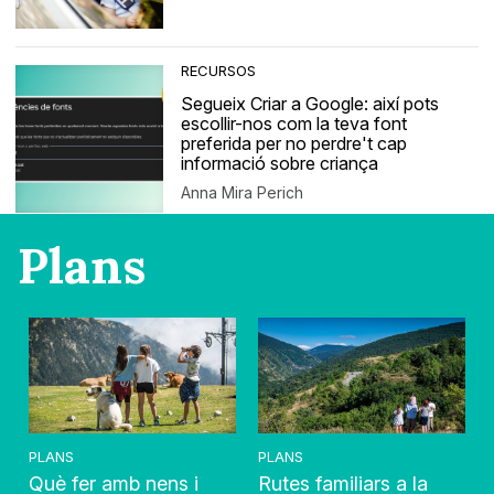
RECURSOS
Segueix Criar a Google: així pots
escollir-nos com la teva font
preferida per no perdre't cap
informació sobre criança
Anna Mira Perich
Plans
PLANS
PLANS
Què fer amb nens i
Rutes familiars a la