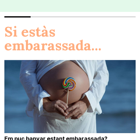
Si estàs
embarassada...
Em puc banyar estant embarassada?