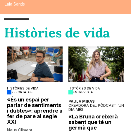
Laia Santís
Històries de vida
HISTÒRIES DE VIDA
HISTÒRIES DE VIDA
REPORTATGE
ENTREVISTA
o
«És un espai per
PAULA MIRAS
parlar de sentiments
CREADORA DEL PÒDCAST 'UN
DIA MÉS'
i dubtes»: aprendre a
fer de pare al segle
«La Bruna creixerà
XXI
sabent que té un
germà que
Neus Climent