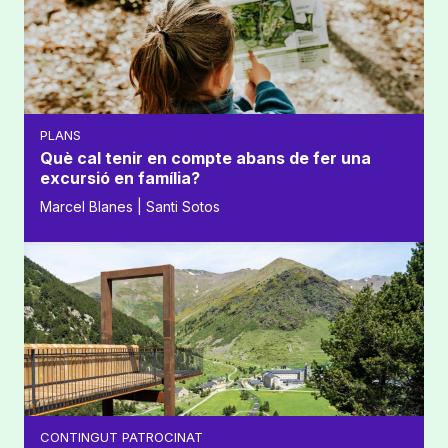
PLANS
Què cal tenir en compte abans de fer una
excursió en família?
Marcel Blanes | Santi Sotos
CONTINGUT PATROCINAT