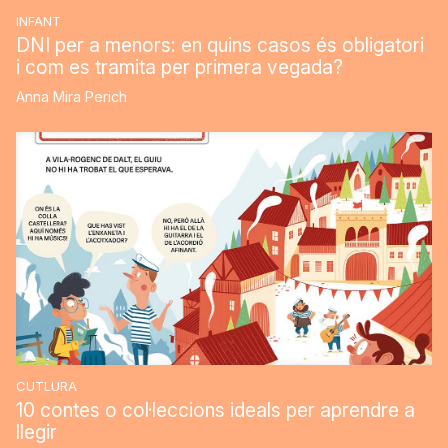
INFANT
DNI per a menors: en quins casos és obligatori
i com es tramita per primera vegada?
Anna Mira Perich
CUTLURA
10 contes o col·leccions ideals per aprendre a
llegir